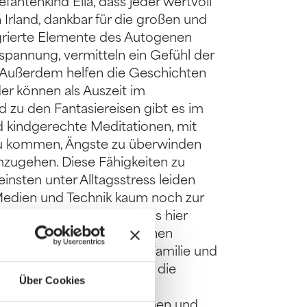
fantenkind Ella, dass jeder wertvoll
n Irland, dankbar für die großen und
egrierte Elemente des Autogenen
tspannung, vermitteln ein Gefühl der
 Außerdem helfen die Geschichten
r können als Auszeit im
 zu den Fantasiereisen gibt es im
kindgerechte Meditationen, mit
 zu kommen, Ängste zu überwinden
mzugehen. Diese Fähigkeiten zu
Kleinsten unter Alltagsstress leiden
Medien und Technik kaum noch zur
elle Studien zeigen, dass hier
ining helfen und somit einen
, aber auch auf die ganze Familie und
ch richtet sich an Kinder, die
Über Cookies
An Kinder, die Ängste und
er, die einfach gerne träumen und