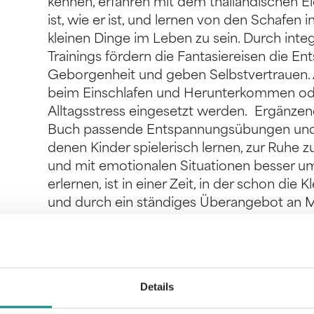
kennen, erfahren mit dem thailändischen Ele
ist, wie er ist, und lernen von den Schafen i
kleinen Dinge im Leben zu sein. Durch int
Trainings fördern die Fantasiereisen die En
Geborgenheit und geben Selbstvertrauen.
beim Einschlafen und Herunterkommen ode
Alltagsstress eingesetzt werden. Ergänzend
Buch passende Entspannungsübungen und 
denen Kinder spielerisch lernen, zur Ruhe
und mit emotionalen Situationen besser u
erlernen, ist in einer Zeit, in der schon die 
und durch ein ständiges Überangebot an 
Ruhe kommen, von enormer Bedeutung. Aktu
Achtsamkeit, Meditation und Autogenes Tra
positiven Einfluss auf das Leben der Kinder
das soziale Umfeld haben können. Dieses Bu
Details
gestresst vom Alltag oder der Schule sind. 
Unsicherheiten erleben. Aber auch an Kind