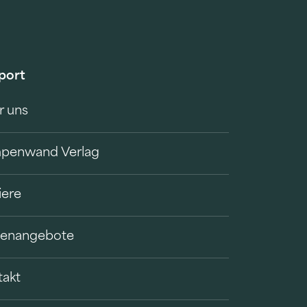
port
r uns
penwand Verlag
iere
llenangebote
takt