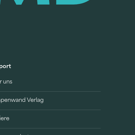
port
r uns
penwand Verlag
iere