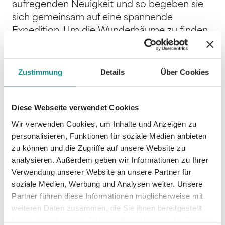
aufregenden Neuigkeit und so begeben sie
sich gemeinsam auf eine spannende
Expedition. Um die Wunderbäume zu finden,
müssen sie einige Hindernisse überwinden
und treffen auf neue tierische Freunde, die
ihnen auf dem Weg helfen. Eine wundervoll
Zustimmung
Details
Über Cookies
abenteuerliche Geschichte voll von
Freundschaft, Hilfsbereitschaft, großen
Diese Webseite verwendet Cookies
Träumen und überraschenden Wendungen.
Wir verwenden Cookies, um Inhalte und Anzeigen zu
personalisieren, Funktionen für soziale Medien anbieten
zu können und die Zugriffe auf unsere Website zu
analysieren. Außerdem geben wir Informationen zu Ihrer
Verwendung unserer Website an unsere Partner für
Informationen
soziale Medien, Werbung und Analysen weiter. Unsere
PDF
Partner führen diese Informationen möglicherweise mit
weiteren Daten zusammen, die Sie ihnen bereitgestellt
haben oder die sie im Rahmen Ihrer Nutzung der Dienste