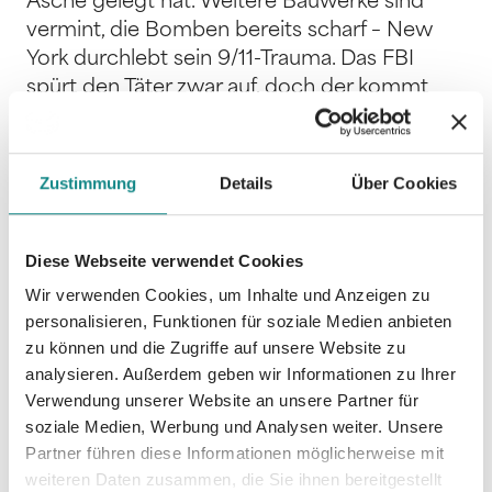
Asche gelegt hat. Weitere Bauwerke sind
vermint, die Bomben bereits scharf – New
York durchlebt sein 9/11-Trauma. Das FBI
spürt den Täter zwar auf, doch der kommt
ums Leben, noch bevor er verhaftet werden
kann. Um zu erfahren, wo die
Funkzündanlage steckt, mit der die Bomben
Zustimmung
Details
Über Cookies
noch entschärft werden könnten, willigt der
todkranke FBI-Agent Joe Andrews in einen
irren Plan ein: Er folgt dem Erpresser ins
Diese Webseite verwendet Cookies
Jenseits ...
Wir verwenden Cookies, um Inhalte und Anzeigen zu
personalisieren, Funktionen für soziale Medien anbieten
zu können und die Zugriffe auf unsere Website zu
analysieren. Außerdem geben wir Informationen zu Ihrer
Verwendung unserer Website an unsere Partner für
soziale Medien, Werbung und Analysen weiter. Unsere
Informationen
Partner führen diese Informationen möglicherweise mit
PDF
weiteren Daten zusammen, die Sie ihnen bereitgestellt