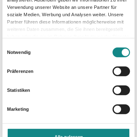
nach, was Familie und Partnerschaften
Verwendung unserer Website an unsere Partner für
ausmacht, zu wem wir gehören und warum.
soziale Medien, Werbung und Analysen weiter. Unsere
Partner führen diese Informationen möglicherweise mit
weiteren Daten zusammen, die Sie ihnen bereitgestellt
haben oder die sie im Rahmen Ihrer Nutzung der Dienste
gesammelt haben.
Einwilligungsauswahl
Notwendig
Informationen
PDF
Präferenzen
Statistiken
Marketing
Zur Übersicht
Alle zulassen