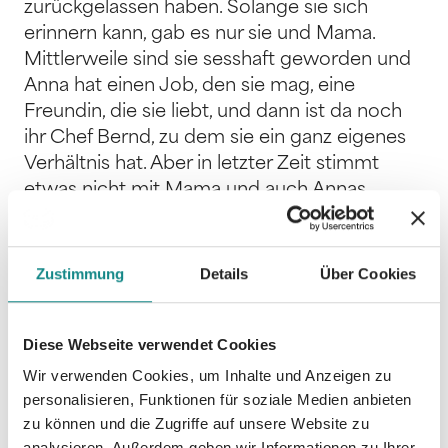
zurückgelassen haben. Solange sie sich
erinnern kann, gab es nur sie und Mama.
Mittlerweile sind sie sesshaft geworden und
Anna hat einen Job, den sie mag, eine
Freundin, die sie liebt, und dann ist da noch
ihr Chef Bernd, zu dem sie ein ganz eigenes
Verhältnis hat. Aber in letzter Zeit stimmt
etwas nicht mit Mama und auch Annas
Beziehung zu Fee verändert sich. Als eine
zufällige Entdeckung unvorhergesehene
Konsequenzen hat, muss Anna sich auf eine
Zustimmung
Details
Über Cookies
aufwühlende Spurensuche begeben, an
deren Ende neben Antworten auch viele
Diese Webseite verwendet Cookies
neue Fragen stehen. Enni Rocks zweiter
Roman hat die Zutaten und das Tempo eines
Wir verwenden Cookies, um Inhalte und Anzeigen zu
Thrillers, aber wie schon in ihrem Debüt geht
personalisieren, Funktionen für soziale Medien anbieten
die Autorin im Kern einmal mehr der Frage
zu können und die Zugriffe auf unsere Website zu
analysieren. Außerdem geben wir Informationen zu Ihrer