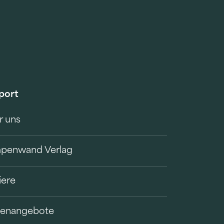
port
r uns
penwand Verlag
iere
llenangebote