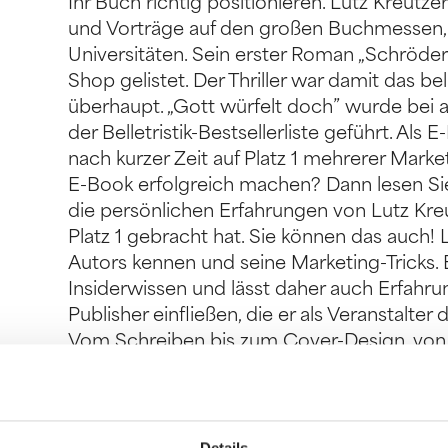
Ihr Buch richtig positionieren. Lutz Kreutz
und Vorträge auf den großen Buchmessen,
Universitäten. Sein erster Roman „Schröders
Shop gelistet. Der Thriller war damit das 
überhaupt. „Gott würfelt doch” wurde bei a
der Belletristik-Bestsellerliste geführt. Als
nach kurzer Zeit auf Platz 1 mehrerer Market
E-Book erfolgreich machen? Dann lesen Si
die persönlichen Erfahrungen von Lutz Kre
Platz 1 gebracht hat. Sie können das auch!
Autors kennen und seine Marketing-Tricks. 
Insiderwissen und lässt daher auch Erfahrun
Publisher einfließen, die er als Veranstalter
Vom Schreiben bis zum Cover-Design, von d
den Umgang mit Social Media, dem Einordn
Plattformen und vieles mehr. Erfahren Sie, 
funktioniert. Nur tun müssen Sie es selbst! D
Verlagsautor von acht Romanen und Hera