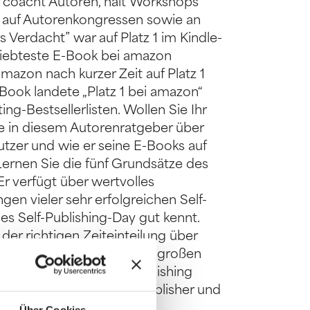
er coacht Autoren, hält Workshops
 auf Autorenkongressen sowie an
 Verdacht” war auf Platz 1 im Kindle-
beliebteste E-Book bei amazon
mazon nach kurzer Zeit auf Platz 1
 E-Book landete „Platz 1 bei amazon“
ing-Bestsellerlisten. Wollen Sie Ihr
e in diesem Autorenratgeber über
utzer und wie er seine E-Books auf
 Lernen Sie die fünf Grundsätze des
Er verfügt über wertvolles
gen vieler sehr erfolgreichen Self-
 des Self-Publishing-Day gut kennt.
er richtigen Zeiteinteilung über
en der Buchtitel bei den großen
wie erfolgreiches Self-Publishing
r. Lutz Kreutzer ist Selfpublisher und
usgeber von