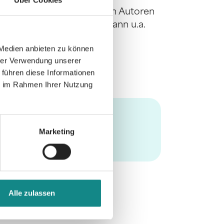
Über Cookies
national sehr erfolgreichen Autoren
ke, Silvia Götschi, Sunil Mann u.a.
her verfasst und berät
 Medien anbieten zu können
Firmen.
hrer Verwendung unserer
 führen diese Informationen
ie im Rahmen Ihrer Nutzung
Marketing
Alle zulassen