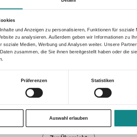
Details
Kurzgeschichtenbänden, wobei er mit inter
wie Iny Lorentz, Oliver Pötzsch, Regula Vens
Cookies
zusammenarbeitet. Er hat mehrere Sachbüc
nhalte und Anzeigen zu personalisieren, Funktionen für soziale
Portalbetreiber, E-Book-Vermarkter und IT-
Website zu analysieren. Außerdem geben wir Informationen zu I
r soziale Medien, Werbung und Analysen weiter. Unsere Partner
 Daten zusammen, die Sie ihnen bereitgestellt haben oder die s
n.
Informationen
Präferenzen
Statistiken
PDF
Auswahl erlauben