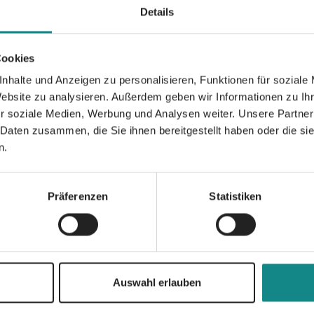
(Lena Ernsting, Buchkuschler) »Northern Lov
Details
Es werden wichtige Themen angesprochen.
erdrückend, sondern immer der Situation 
Cookies
Stimmung, die Julie mit den Geschichten ein
direkt wohl und verbringt gerne seine Lese
nhalte und Anzeigen zu personalisieren, Funktionen für soziale
(Chantal Rauch, Chantals Bookparadise)
Website zu analysieren. Außerdem geben wir Informationen zu I
r soziale Medien, Werbung und Analysen weiter. Unsere Partner
 Daten zusammen, die Sie ihnen bereitgestellt haben oder die s
n.
Präferenzen
Statistiken
Informationen
PDF
Auswahl erlauben