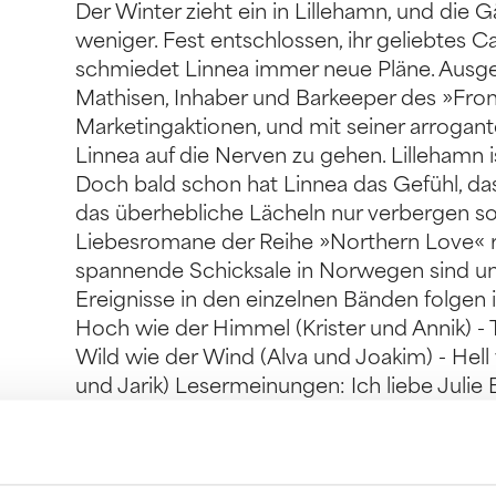
Der Winter zieht ein in Lillehamn, und die
weniger. Fest entschlossen, ihr geliebtes C
schmiedet Linnea immer neue Pläne. Ausger
Mathisen, Inhaber und Barkeeper des »Fron
Marketingaktionen, und mit seiner arrogante
Linnea auf die Nerven zu gehen. Lillehamn ist
Doch bald schon hat Linnea das Gefühl, da
das überhebliche Lächeln nur verbergen solle
Liebesromane der Reihe »Northern Love« 
spannende Schicksale in Norwegen sind un
Ereignisse in den einzelnen Bänden folgen i
Hoch wie der Himmel (Krister und Annik) - 
Wild wie der Wind (Alva und Joakim) - Hell
und Jarik) Lesermeinungen: Ich liebe Julie B
als von anderen AutorInnen, und ich liebe e
fühlen lässt. Lachen, weinen, freuen – da is
dieses Komplettpakets möchte ich euch di