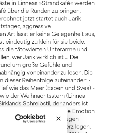
 Gäste in Linneas »Strandkafé« werden
afé über die Runden zu bringen,
echnet jetzt startet auch Jarik
tstage«, aggressive
n Art lässt er keine Gelegenheit aus,
 eindeutig zu klein für sie beide.
ss die tätowierten Unterarme und
n, wer Jarik wirklich ist … Die
rund um große Gefühle und
abhängig voneinander zu lesen. Die
n dieser Reihenfolge aufeinander: -
Tief wie das Meer (Espen und Svea) -
 wie der Weihnachtsstern (Linnea
irklands Schreibstil, der anders ist
s, wie sie mich wirklich jede Emotion
t einfach alles dabei und wegen
e Reihe wärmstens ans Herz legen.