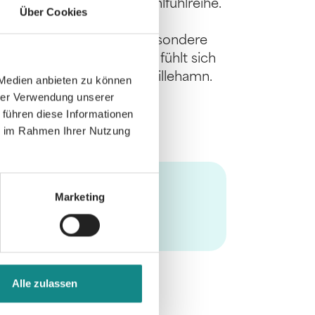
e« ist nicht nur eine Wohlfühlreihe.
Über Cookies
 Diese sind jedoch nicht
passend gewählt. Diese besondere
fängt, ist großartig. Man fühlt sich
zeit mit den Figuren aus Lillehamn.
 Medien anbieten zu können
hrer Verwendung unserer
 führen diese Informationen
ie im Rahmen Ihrer Nutzung
Marketing
Alle zulassen