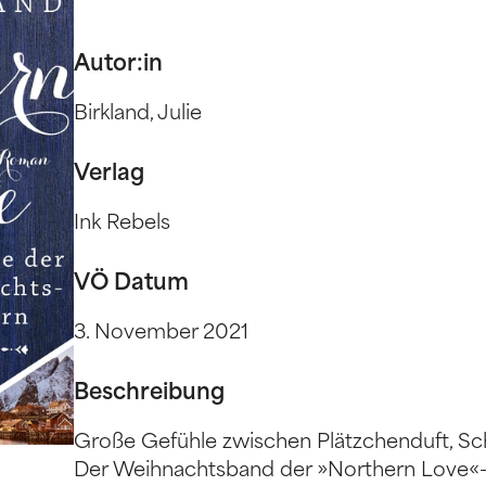
Autor:in
Birkland, Julie
Verlag
Ink Rebels
VÖ Datum
3. November 2021
Beschreibung
Große Gefühle zwischen Plätzchenduft, Sc
Der Weihnachtsband der »Northern Love«-