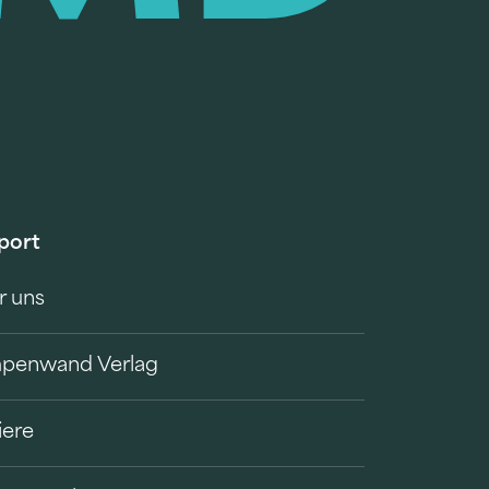
port
r uns
penwand Verlag
iere