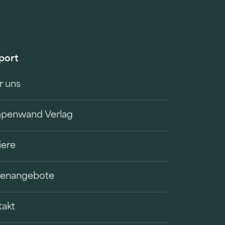
port
r uns
penwand Verlag
iere
llenangebote
takt