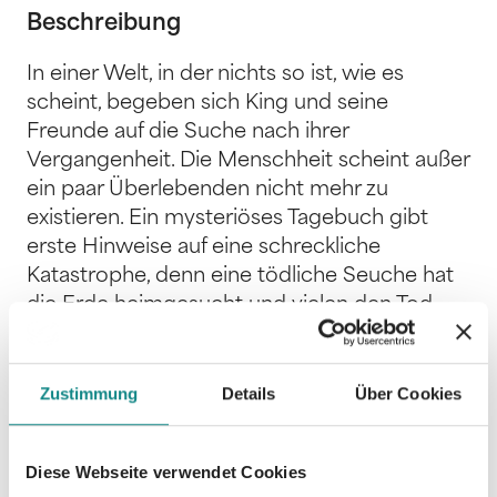
Beschreibung
In einer Welt, in der nichts so ist, wie es
scheint, begeben sich King und seine
Freunde auf die Suche nach ihrer
Vergangenheit. Die Menschheit scheint außer
ein paar Überlebenden nicht mehr zu
existieren. Ein mysteriöses Tagebuch gibt
erste Hinweise auf eine schreckliche
Katastrophe, denn eine tödliche Seuche hat
die Erde heimgesucht und vielen den Tod
gebracht. King entdeckt immer mehr
Zusammenhänge zwischen den
Tagebucheinträgen und seinem Leben in der
Zustimmung
Details
Über Cookies
menschenleeren, brennenden Stadt.
Wolfgang Brunners »In seinen Händen mein
Diese Webseite verwendet Cookies
Leben wie zerbrochenes Glas« - eine