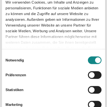
philosophische Reise in unsere Seele, eine
Wir verwenden Cookies, um Inhalte und Anzeigen zu
personalisieren, Funktionen für soziale Medien anbieten
Science-Fiction-Dystopie, in der es um
zu können und die Zugriffe auf unsere Website zu
Emotionen, den Kampf ums Überleben und
analysieren. Außerdem geben wir Informationen zu Ihrer
die Rückbesinnung auf das Wesentliche im
Verwendung unserer Website an unsere Partner für
Leben geht. Die Hommage an den
soziale Medien, Werbung und Analysen weiter. Unsere
preisgekrönten SF - Autor Samuel R. Delany
Partner führen diese Informationen möglicherweise mit
ist ein Szenario, wie es aktueller nicht sein
weiteren Daten zusammen, die Sie ihnen bereitgestellt
könnte. Vom Autor handsignierte Ausgabe!
haben oder die sie im Rahmen Ihrer Nutzung der Dienste
gesammelt haben.
Einwilligungsauswahl
Notwendig
Präferenzen
Informationen
PDF
Statistiken
Marketing