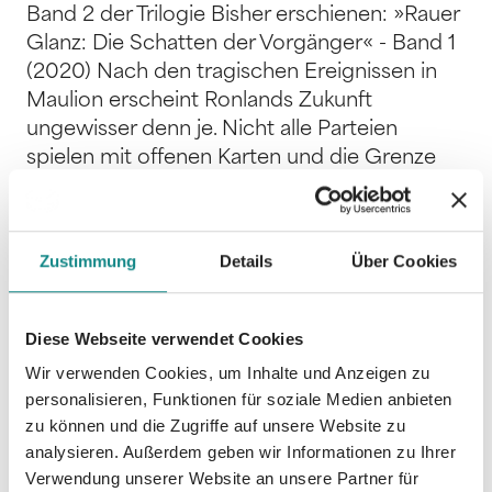
Band 2 der Trilogie Bisher erschienen: »Rauer
Glanz: Die Schatten der Vorgänger« - Band 1
(2020) Nach den tragischen Ereignissen in
Maulion erscheint Ronlands Zukunft
ungewisser denn je. Nicht alle Parteien
spielen mit offenen Karten und die Grenze
zwischen Freund und Feind verschwimmen
zunehmend. Wem geht es um Frieden und
Stabilität und wer hat es in den Wirren des
Zustimmung
Details
Über Cookies
Machtvakuums auf das größte Stück vom
Kuchen abgesehen? Von den Geschehnissen
der letzten Monate aus ihrem alten Leben
Diese Webseite verwendet Cookies
katapultiert, sind Gerard, Moran, Phoebe,
Wir verwenden Cookies, um Inhalte und Anzeigen zu
Albert, Ris und Varlow dazu bestimmt, erneut
personalisieren, Funktionen für soziale Medien anbieten
aufeinanderzutreffen. Doch wer wird dieses
zu können und die Zugriffe auf unsere Website zu
Mal die Fäden in der Hand halten?
analysieren. Außerdem geben wir Informationen zu Ihrer
Verwendung unserer Website an unsere Partner für