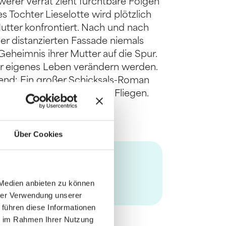
werer Verrat zieht furchtbare Folgen
s Tochter Lieselotte wird plötzlich
utter konfrontiert. Nach und nach
 der distanzierten Fassade niemals
heimnis ihrer Mutter auf die Spur.
 ihr eigenes Leben verändern werden.
ßend: Ein großer Schicksals-Roman
aften und den Traum vom Fliegen.
Über Cookies
 Medien anbieten zu können
hrer Verwendung unserer
 führen diese Informationen
ie im Rahmen Ihrer Nutzung