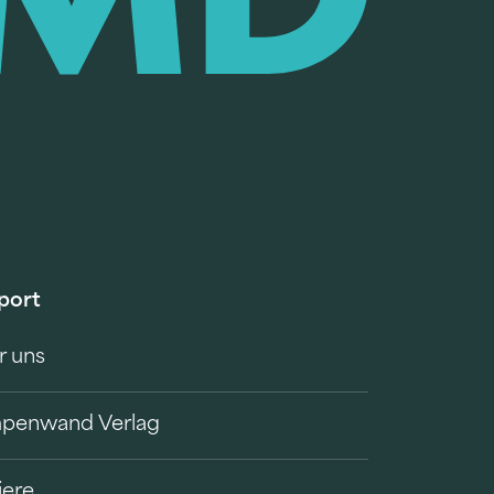
port
r uns
penwand Verlag
iere