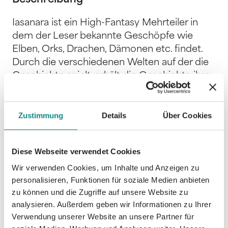
Iasanara ist ein High-Fantasy Mehrteiler in
dem der Leser bekannte Geschöpfe wie
Elben, Orks, Drachen, Dämonen etc. findet.
Durch die verschiedenen Welten auf der die
Geschichte spielt, erhält die Geschichte ihre
Komplexität. Leser die keine Schwierigkeit
mit dem Setting von Game of Thrones
hatten, werden sich schnell in der Geschichte
Zustimmung
Details
Über Cookies
zurechtfinden. Die Charakterzeichnungen der
Hauptprotagonisten am Kapitelanfang helfen
Diese Webseite verwendet Cookies
dem Leser schon nach wenigen Kapitel den
Wir verwenden Cookies, um Inhalte und Anzeigen zu
Überblick zu erlangen. Die Geschichte ist in
personalisieren, Funktionen für soziale Medien anbieten
personaler Perspektive und in verschiedenen
zu können und die Zugriffe auf unsere Website zu
Erzählsträngen geschrieben.
analysieren. Außerdem geben wir Informationen zu Ihrer
Verwendung unserer Website an unsere Partner für