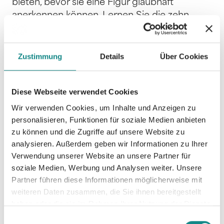
bieten, bevor sie eine Figur glaubhaft
anerkennen können. Lernen Sie die zehn
Charaktereigenschaften kennen, die für den
Leser unbedingt wichtig sind. Dynamische
Beschreibung Beziehen Sie den Leser direkt
Zustimmung
Details
Über Cookies
in Ihre Erzählung ein, ohne dass es ihm
wirklich bewusst wäre. Durch diesen
Diese Webseite verwendet Cookies
Kunstgriff bieten Sie dem Leser etwas
Kostbares: nämlich Beteiligung. Und damit
Wir verwenden Cookies, um Inhalte und Anzeigen zu
machen Sie den Leser zum Verbündeten
personalisieren, Funktionen für soziale Medien anbieten
zu können und die Zugriffe auf unsere Website zu
Ihrer Geschichte. Lernen Sie, wie eine Figur in
analysieren. Außerdem geben wir Informationen zu Ihrer
der Phantasie des Lesers entsteht und
Verwendung unserer Website an unsere Partner für
dadurch absolut glaubhaft wird. Kreutzer gibt
soziale Medien, Werbung und Analysen weiter. Unsere
dem Leser bewährte, aber auch manche
Partner führen diese Informationen möglicherweise mit
überraschende Tipps aus der Praxis an die
weiteren Daten zusammen, die Sie ihnen bereitgestellt
Hand, wobei er sich nicht auf seine eigenen
haben oder die sie im Rahmen Ihrer Nutzung der Dienste
Erfahrungen beschränkt. Vielmehr zeigt er
gesammelt haben.
Einwilligungsauswahl
zusätzlich hilfreiche Methoden auf, die von