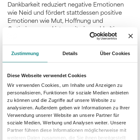
Dankbarkeit reduziert negative Emotionen
wie Neid und fördert stattdessen positive
Emotionen wie Mut, Hoffnung und
Optimismus und ist somit ein nachhaltiger
Glücksbringer. Dankbarkeit verbessert sogar
unser Arbeitsumfeld, denn dankbare
Zustimmung
Details
Über Cookies
Menschen sind bessere Führungskräfte, sind
produktiver und treffen bessere
Entscheidungen. Und Dankbarkeit erleichtert
Diese Webseite verwendet Cookies
uns, mit Schwierigkeiten leichter umzugehen.
Wir verwenden Cookies, um Inhalte und Anzeigen zu
Es ist somit das nachhaltigste Anti-Stress
personalisieren, Funktionen für soziale Medien anbieten
Mittel. Woher kommt es, dass dennoch so
zu können und die Zugriffe auf unsere Website zu
wenige Menschen die „Macht der
analysieren. Außerdem geben wir Informationen zu Ihrer
Dankbarkeit“ nutzen, um ihr Leben mit
Verwendung unserer Website an unsere Partner für
Nachhaltigkeit auf die Sonnenseite zu
soziale Medien, Werbung und Analysen weiter. Unsere
stellen? „Dass es so einfach sein soll, kann ich
Partner führen diese Informationen möglicherweise mit
mir nicht vorstellen…“ war die ungläubige
weiteren Daten zusammen, die Sie ihnen bereitgestellt