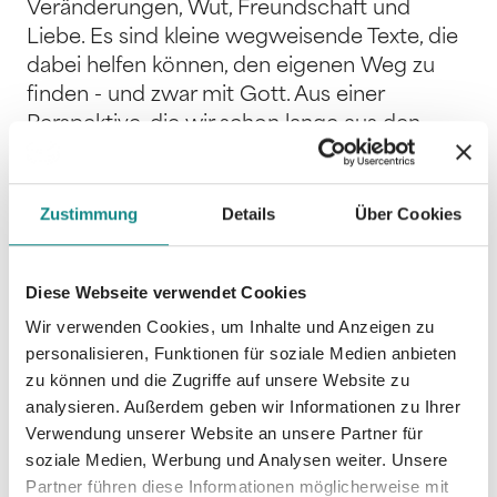
Veränderungen, Wut, Freundschaft und
Liebe. Es sind kleine wegweisende Texte, die
dabei helfen können, den eigenen Weg zu
finden - und zwar mit Gott. Aus einer
Perspektive, die wir schon lange aus den
Augen verloren haben: In diesem Buch
helfen Ihnen viele Kinder dabei, das Leben
aus deren Sicht zu betrachten. Gemeinsam
Zustimmung
Details
Über Cookies
eine Lösung zu finden, ist viel einfacher als
alleine. Denn wer braucht nicht hin und
Diese Webseite verwendet Cookies
wieder etwas Hilfe dabei, wieder den eigenen
Weg zu finden? Dieses Buch beinhaltet
Wir verwenden Cookies, um Inhalte und Anzeigen zu
personalisieren, Funktionen für soziale Medien anbieten
liebevolle Geschichten und regt die Fantasie
zu können und die Zugriffe auf unsere Website zu
und Vorstellungskraft an. Lernen Sie unsere
analysieren. Außerdem geben wir Informationen zu Ihrer
Protagonisten kennen und tauchen Sie in
Verwendung unserer Website an unsere Partner für
eine Welt ein, in der es für alles eine Lösung
soziale Medien, Werbung und Analysen weiter. Unsere
gibt. Vielleicht auch für Sie? Das bietet Ihnen
Partner führen diese Informationen möglicherweise mit