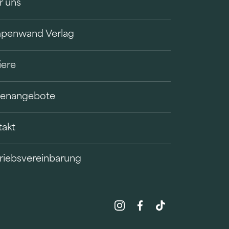
r uns
penwand Verlag
iere
llenangebote
takt
riebsvereinbarung