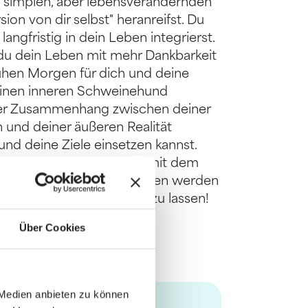
t simplen, aber lebensverändernden
on von dir selbst" heranreifst. Du
angfristig in dein Leben integrierst.
 du dein Leben mit mehr Dankbarkeit
ühen Morgen für dich und deine
einen inneren Schweinehund
cher Zusammenhang zwischen deiner
und deiner äußeren Realität
und deine Ziele einsetzen kannst.
e lernen möchten, wie man mit dem
ohnheiten, zu dem Menschen werden
Ziele Wirklichkeit werden zu lassen!
Über Cookies
 Medien anbieten zu können