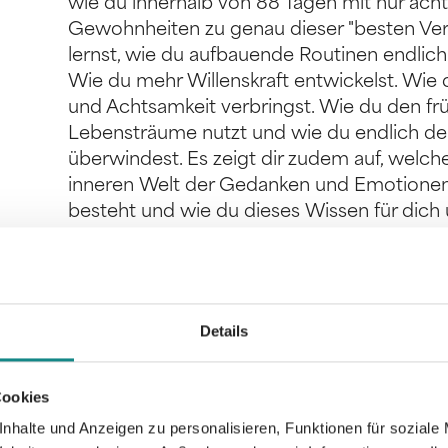
wie du innerhalb von 88 Tagen mit nur ach
Gewohnheiten zu genau dieser "besten Versi
lernst, wie du aufbauende Routinen endlich l
Wie du mehr Willenskraft entwickelst. Wie
und Achtsamkeit verbringst. Wie du den fr
Lebensträume nutzt und wie du endlich d
überwindest. Es zeigt dir zudem auf, wel
inneren Welt der Gedanken und Emotionen 
besteht und wie du dieses Wissen für dich 
Dieses Buch ist für all jene Menschen, di
richtigen Mindset und den richtigen Gew
kann, der in der Lage ist, seine Träume und 
ENTFALTE DEIN MINDZED POTENZIAL!
Details
Cookies
nhalte und Anzeigen zu personalisieren, Funktionen für soziale