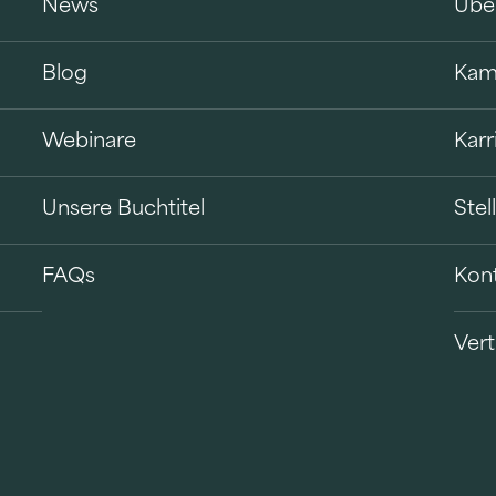
News
Übe
Blog
Kam
Webinare
Karr
Unsere Buchtitel
Ste
FAQs
Kon
Vert
B