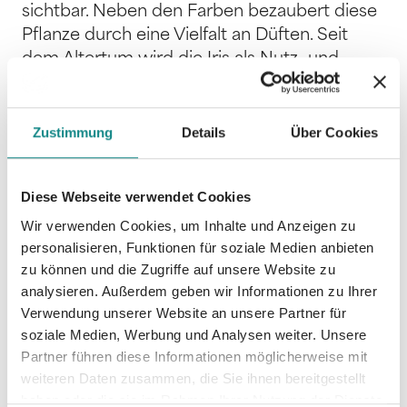
sichtbar. Neben den Farben bezaubert diese
Pflanze durch eine Vielfalt an Düften. Seit
dem Altertum wird die Iris als Nutz- und
Heilpflanze verwendet. Als Friedensgöttin
spielte sie eine ausgleichende und
verbindende Rolle. Sie kann auch heute ein
Zustimmung
Details
Über Cookies
Symbol sein für die Versöhnung von Natur
und Kultur. Einer der besten Orte hierfür ist
Diese Webseite verwendet Cookies
der Garten.
Wir verwenden Cookies, um Inhalte und Anzeigen zu
personalisieren, Funktionen für soziale Medien anbieten
zu können und die Zugriffe auf unsere Website zu
analysieren. Außerdem geben wir Informationen zu Ihrer
Verwendung unserer Website an unsere Partner für
Informationen
soziale Medien, Werbung und Analysen weiter. Unsere
PDF
Partner führen diese Informationen möglicherweise mit
weiteren Daten zusammen, die Sie ihnen bereitgestellt
haben oder die sie im Rahmen Ihrer Nutzung der Dienste