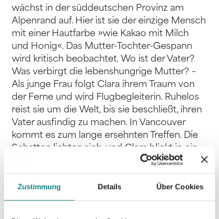
wächst in der süddeutschen Provinz am
Alpenrand auf. Hier ist sie der einzige Mensch
mit einer Hautfarbe »wie Kakao mit Milch
und Honig«. Das Mutter-Tochter-Gespann
wird kritisch beobachtet. Wo ist der Vater?
Was verbirgt die lebenshungrige Mutter? –
Als junge Frau folgt Clara ihrem Traum von
der Ferne und wird Flugbegleiterin. Ruhelos
reist sie um die Welt, bis sie beschließt, ihren
Vater ausfindig zu machen. In Vancouver
kommt es zum lange ersehnten Treffen. Die
Schatten lichten sich, und Clara blickt in ein
Geflecht aus finanzieller Macht und
Diskriminierung, in dem auch ihr Vater
gefangen ist. Ihre Angst, von ihm abgelehnt
Zustimmung
Details
Über Cookies
zu werden, weicht der Einsicht, dass alle
Freiheit in uns selbst liegt. Mit scharfem Blick