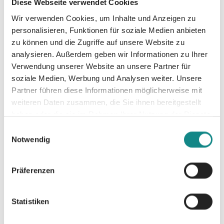
Diese Webseite verwendet Cookies
für die Gefühle und einer wunderbar präzisen
Wir verwenden Cookies, um Inhalte und Anzeigen zu
Sprache gelingt es der Autorin Karin Eger
personalisieren, Funktionen für soziale Medien anbieten
ergreifend darzustellen, wie Frauen um ihre
zu können und die Zugriffe auf unsere Website zu
Freiheit und Würde kämpfen müssen. Die
analysieren. Außerdem geben wir Informationen zu Ihrer
sensible Heldin Clara entwickelt schon als
Verwendung unserer Website an unsere Partner für
Kind ein Gespür für das, was in den Köpfen
soziale Medien, Werbung und Analysen weiter. Unsere
der Menschen vorgeht, die ihr und ihrer
Partner führen diese Informationen möglicherweise mit
Mutter begegnen. Doch sie lernt, sich davon
weiteren Daten zusammen, die Sie ihnen bereitgestellt
zu lösen. Obwohl die Geschichte schon 1984
haben oder die sie im Rahmen Ihrer Nutzung der Dienste
beginnt, ist sie heute aktueller denn je.
gesammelt haben.
Einwilligungsauswahl
Notwendig
Präferenzen
Informationen
Statistiken
PDF