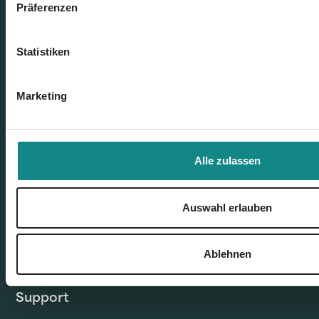
Präferenzen
Buchmarketing
Statistiken
Insights
News
Marketing
Blog
Alle zulassen
Webinare
Auswahl erlauben
Unsere Buchtitel
Ablehnen
FAQs
Support