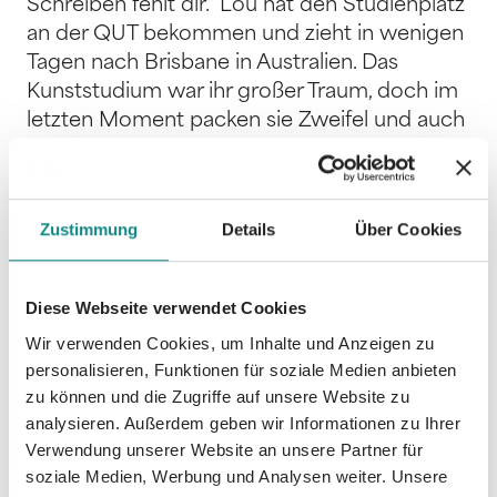
Schreiben fehlt dir.“ Lou hat den Studienplatz
an der QUT bekommen und zieht in wenigen
Tagen nach Brisbane in Australien. Das
Kunststudium war ihr großer Traum, doch im
letzten Moment packen sie Zweifel und auch
Marc scheint sie nicht in dem Maße zu
unterstützen, wie sie es erwartet hat. Zum
Glück begleiten Lu, Nik und die Kinder sie in
Zustimmung
Details
Über Cookies
den ersten Wochen. Für Lu beginnt mit
dieser Weltreise eine bedeutsame
Veränderung, als zwei Personen aus der
Diese Webseite verwendet Cookies
Vergangenheit den Kontakt zu ihr suchen
Wir verwenden Cookies, um Inhalte und Anzeigen zu
und sie daran erinnern, was ihr in ihrem
personalisieren, Funktionen für soziale Medien anbieten
Leben fehlt.
zu können und die Zugriffe auf unsere Website zu
analysieren. Außerdem geben wir Informationen zu Ihrer
Verwendung unserer Website an unsere Partner für
soziale Medien, Werbung und Analysen weiter. Unsere