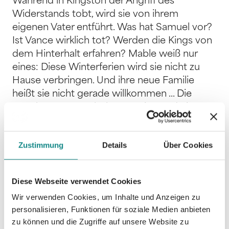
Während in Kingston der Angriff des
Widerstands tobt, wird sie von ihrem
eigenen Vater entführt. Was hat Samuel vor?
Ist Vance wirklich tot? Werden die Kings von
dem Hinterhalt erfahren? Mable weiß nur
eines: Diese Winterferien wird sie nicht zu
Hause verbringen. Und ihre neue Familie
heißt sie nicht gerade willkommen ... Die
Regel Nummer acht lautet: Niemand nimmt
sich, was uns gehört. Du gehörst uns. Also
werden wir dich zurückholen. Koste es, was
Zustimmung
Details
Über Cookies
es wolle. ?Dark College. Bully Romance.
Reverse Harem.?Du willst nicht teilen. Sie
dich schon. DÜSTER, GRAUSAM,
Diese Webseite verwendet Cookies
ATMOSPHÄRISCH – Band 8 der epischen
Wir verwenden Cookies, um Inhalte und Anzeigen zu
Kingston-University-Reihe?Alle Folgebände
personalisieren, Funktionen für soziale Medien anbieten
handeln von denselben Hauptfiguren •
zu können und die Zugriffe auf unsere Website zu
Enthält direkte Sprache und explizite Szenen