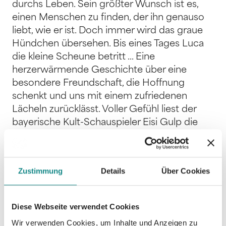
durchs Leben. Sein größter Wunsch ist es,
einen Menschen zu finden, der ihn genauso
liebt, wie er ist. Doch immer wird das graue
Hündchen übersehen. Bis eines Tages Luca
die kleine Scheune betritt ... Eine
herzerwärmende Geschichte über eine
besondere Freundschaft, die Hoffnung
schenkt und uns mit einem zufriedenen
Lächeln zurücklässt. Voller Gefühl liest der
bayerische Kult-Schauspieler Eisi Gulp die
Geschichte des kleinen, grauen Hündchens
mit der wichtigen Botschaft: Jeder ist
einzigartig. Jeder ist wertvoll. Jeder ist gut, so
Zustimmung
Details
Über Cookies
wie er ist. Mit seiner angenehmen
Erzählstimme haucht er dem Hund ohne
Namen Leben ein und begeistert kleine wie
Diese Webseite verwendet Cookies
große Zuhörer. Produktmerkmale: - für
Wir verwenden Cookies, um Inhalte und Anzeigen zu