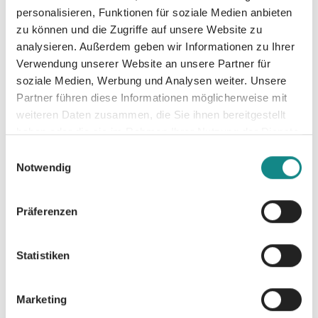
Mädchen und Jungen ab 4 Jahre -
personalisieren, Funktionen für soziale Medien anbieten
pädagogisch wertvoll für Kindergarten,
zu können und die Zugriffe auf unsere Website zu
Vorschule und Grundschule - das ideale
analysieren. Außerdem geben wir Informationen zu Ihrer
Geschenk für alle Hunde-Liebhaber -
Verwendung unserer Website an unsere Partner für
ungekürztes Hörbuch - die perfekte
soziale Medien, Werbung und Analysen weiter. Unsere
Ergänzung zur hochwertig produzierten
Partner führen diese Informationen möglicherweise mit
gedruckten Ausgabe
weiteren Daten zusammen, die Sie ihnen bereitgestellt
haben oder die sie im Rahmen Ihrer Nutzung der Dienste
gesammelt haben.
Einwilligungsauswahl
Notwendig
Präferenzen
Informationen
PDF
Statistiken
Marketing