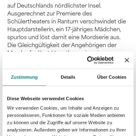
auf Deutschlands nördlichster Insel.
Ausgerechnet zur Premiere des
Schülertheaters in Rantum verschwindet die
Hauptdarstellerin, ein 17-jähriges Mädchen,
spurlos und löst damit eine Mordserie aus.
Die Gleichgültigkeit der Angehörigen der
Mordopfer lässt Hauptkommissarin
Brodersen schier verzweifeln.Erst ein längst
vergessenes Verbrechen bringt sie auf eine
Zustimmung
Details
Über Cookies
Spur, die jedoch immer rätselhafter wird, je
tiefer sie in den Fall eintaucht. Die raue See,
der frische Wind und die endlosen Dünen
Diese Webseite verwendet Cookies
machen SYLT zum idealen Schauplatz der
Wir verwenden Cookies, um Inhalte und Anzeigen zu
spannenden Küstenkrimis. Jeder Fall der
personalisieren, Funktionen für soziale Medien anbieten
Syltkrimiserie ist in sich abgeschlossen und
zu können und die Zugriffe auf unsere Website zu
kann unabhängig voneinander gelesen
analysieren. Außerdem geben wir Informationen zu Ihrer
werden