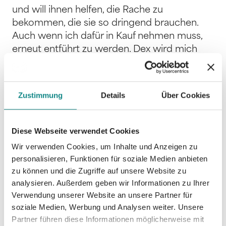
und will ihnen helfen, die Rache zu
bekommen, die sie so dringend brauchen.
Auch wenn ich dafür in Kauf nehmen muss,
erneut entführt zu werden. Dex wird mich
nicht an den Mafiaboss ausliefern, dem ich
offiziell gehöre. Er wird auf mich aufpassen,
mich beschützen. Das wird er doch. Oder?
Zustimmung
Details
Über Cookies
Du wolltest erleben, was uns wirklich
ausmacht. Jetzt hast du sie gesehen, Kleines.
Die Vergangenheit, die uns verfolgt. Dabei
Diese Webseite verwendet Cookies
wollten wir dich genau davor schützen. Und
Wir verwenden Cookies, um Inhalte und Anzeigen zu
nun bist du verschwunden.
personalisieren, Funktionen für soziale Medien anbieten
zu können und die Zugriffe auf unsere Website zu
analysieren. Außerdem geben wir Informationen zu Ihrer
Verwendung unserer Website an unsere Partner für
soziale Medien, Werbung und Analysen weiter. Unsere
Partner führen diese Informationen möglicherweise mit