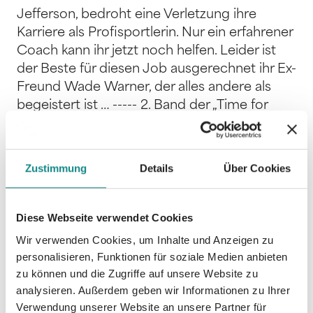
Jefferson, bedroht eine Verletzung ihre
Karriere als Profisportlerin. Nur ein erfahrener
Coach kann ihr jetzt noch helfen. Leider ist
der Beste für diesen Job ausgerechnet ihr Ex-
Freund Wade Warner, der alles andere als
begeistert ist … ----- 2. Band der „Time for
Passion“-Reihe von Philippa L. Andersson:
Heute, gestern, morgen - Liebe hat ihren
eigenen Zeitplan. Die drei Freundinnen Chloe,
Zustimmung
Details
Über Cookies
Lauren und Ava meistern die Hürden des
Lebens, lösen alte Probleme und folgen ihren
Herzen und ihrer Leidenschaft! Band 1: All We
Diese Webseite verwendet Cookies
Have Is Today Band 2: You Were Mine
Wir verwenden Cookies, um Inhalte und Anzeigen zu
Yesterday Band 3: Forever Yours Tomorrow -
personalisieren, Funktionen für soziale Medien anbieten
---- Neuauflage. Der Roman erschien
zu können und die Zugriffe auf unsere Website zu
erstmals 2019.
analysieren. Außerdem geben wir Informationen zu Ihrer
Verwendung unserer Website an unsere Partner für