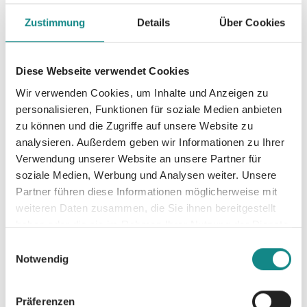
so einfach zu unterscheiden sind, wird den
Helden klar, als sie immer tiefer in die
Zustimmung
Details
Über Cookies
Mysterien ihrer verwunschenen Welt
vordringen und sich erste Schleier über lang
Diese Webseite verwendet Cookies
vergessenen Geheimnissen lichten. Und als
sie sich auf verschiedenen Seiten
Wir verwenden Cookies, um Inhalte und Anzeigen zu
wiederfinden, wird deutlich, dass das
personalisieren, Funktionen für soziale Medien anbieten
Schicksal nur gemeinsam gefunden, die
zu können und die Zugriffe auf unsere Website zu
analysieren. Außerdem geben wir Informationen zu Ihrer
Wahrheit nur zusammen ergründet werden
Verwendung unserer Website an unsere Partner für
kann. »Habichtshymne« ist der dritte Band
soziale Medien, Werbung und Analysen weiter. Unsere
einer fünfteiligen Dark Fantasy-Serie mit
Partner führen diese Informationen möglicherweise mit
Natur- und Paganismusmotiven und
weiteren Daten zusammen, die Sie ihnen bereitgestellt
zahlreichen mythologischen Anlehnungen.
haben oder die sie im Rahmen Ihrer Nutzung der Dienste
Insbesondere zeichnet der Roman sich durch
gesammelt haben.
Einwilligungsauswahl
die Vielzahl an Liedern und Gedichten aus.
Notwendig
Das Buch ist hochwertig und liebevoll
gestaltet und beinhaltet zahlreiche
Präferenzen
Illustrationen.