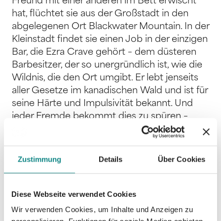
Freund mit einer anderen im Bett erwischt
hat, flüchtet sie aus der Großstadt in den
abgelegenen Ort Blackwater Mountain. In der
Kleinstadt findet sie einen Job in der einzigen
Bar, die Ezra Crave gehört – dem düsteren
Barbesitzer, der so unergründlich ist, wie die
Wildnis, die den Ort umgibt. Er lebt jenseits
aller Gesetze im kanadischen Wald und ist für
seine Härte und Impulsivität bekannt. Und
jeder Fremde bekommt dies zu spüren –
auch Brooke. Einzig die Tatsache, dass sie
Ezras Wölfin gerettet hat, macht es ihm
schwer sie als Feind zu betrachten. Und
Zustimmung
Details
Über Cookies
obwohl ihn Brookes loses Mundwerk in den
Wahnsinn treibt, ist die Energie zwischen
ihnen so stark, dass sie nicht voneinander
Diese Webseite verwendet Cookies
loskommen. Doch die Geheimnisse und
Wir verwenden Cookies, um Inhalte und Anzeigen zu
Lügen, in die ihr Boss Ezra verstrickt ist,