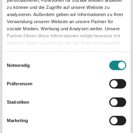
personalisieren, Funktionen für soziale Medien anbieten
ziehen Brooke tiefer in die düsteren
zu können und die Zugriffe auf unsere Website zu
Abgründe des Waldes und sie merkt zu spät,
analysieren. Außerdem geben wir Informationen zu Ihrer
Verwendung unserer Website an unsere Partner für
dass sie inzwischen in Lebensgefahr schwebt
soziale Medien, Werbung und Analysen weiter. Unsere
… Die neue Bad Hero Romance von Sophie
Partner führen diese Informationen möglicherweise mit
Moore entführt euch in die Wildnis Kanadas.
weiteren Daten zusammen, die Sie ihnen bereitgestellt
haben oder die sie im Rahmen Ihrer Nutzung der Dienste
gesammelt haben.
Einwilligungsauswahl
Notwendig
Informationen
Präferenzen
PDF
Statistiken
Marketing