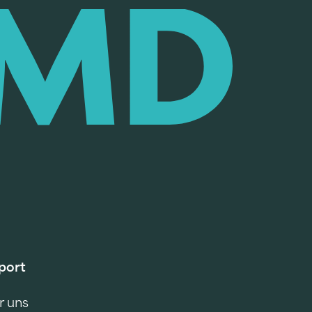
port
r uns