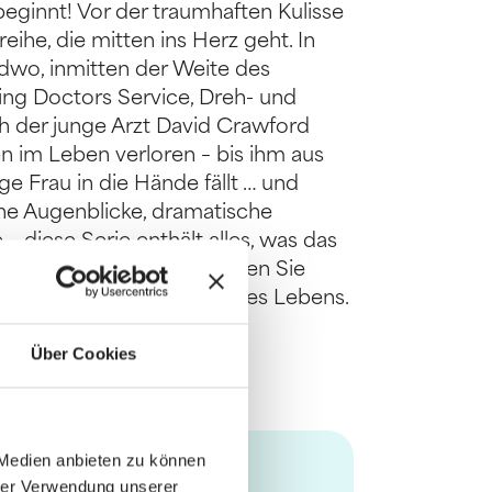
eginnt! Vor der traumhaften Kulisse
ihe, die mitten ins Herz geht. In
dwo, inmitten der Weite des
lying Doctors Service, Dreh- und
ch der junge Arzt David Crawford
ven im Leben verloren – bis ihm aus
e Frau in die Hände fällt … und
he Augenblicke, dramatische
 diese Serie enthält alles, was das
a in 7 Bänden und begleiten Sie
ößten Herausforderung ihres Lebens.
Über Cookies
 Medien anbieten zu können
hrer Verwendung unserer