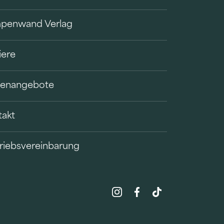
penwand Verlag
iere
llenangebote
takt
riebsvereinbarung