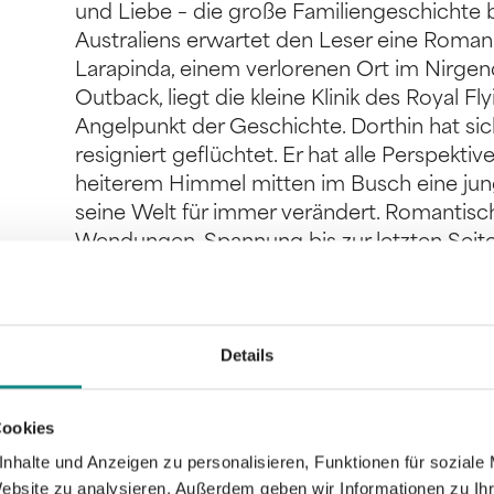
und Liebe – die große Familiengeschichte b
Australiens erwartet den Leser eine Romanre
Larapinda, einem verlorenen Ort im Nirgen
Outback, liegt die kleine Klinik des Royal F
Angelpunkt der Geschichte. Dorthin hat si
resigniert geflüchtet. Er hat alle Perspekti
heiterem Himmel mitten im Busch eine jung
seine Welt für immer verändert. Romantisc
Wendungen, Spannung bis zur letzten Seite –
Leserherz begehrt. Genießen Sie diese Sag
David Crawford und seine Nicki bei der gr
Aus dem Buch - mitten ins Herz
Details
Cookies
nhalte und Anzeigen zu personalisieren, Funktionen für soziale
Website zu analysieren. Außerdem geben wir Informationen zu I
Informationen