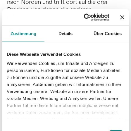
nach Norden und trifft dort auf die drei
Drachen, von denen alle anderen
Drachenvölker abstammen. Von ihnen erfährt
sie den Ort, wo Kevra gefangen gehalten
wird. Sie macht sich auf in das Königreich
Zustimmung
Details
Über Cookies
Wramgar, dem Herzen von Ischions Macht,
um Kevra zu befreien, was ihr schließlich
Diese Webseite verwendet Cookies
gelingt. Gerade noch rechtzeitig schaffen es
Kevra und Yelo zur Schlacht. Die Kämpfe
Wir verwenden Cookies, um Inhalte und Anzeigen zu
personalisieren, Funktionen für soziale Medien anbieten
beginnen, und alle sind froh, über die
zu können und die Zugriffe auf unsere Website zu
Unterstützung der Zwerge, die sich nun aktiv
analysieren. Außerdem geben wir Informationen zu Ihrer
dem Kampf angeschlossen haben. Die Armee
Verwendung unserer Website an unsere Partner für
Ischions scheint übermächtig, da sie sich
soziale Medien, Werbung und Analysen weiter. Unsere
dunkler Magie bedient. Yelo wird tödlich
Partner führen diese Informationen möglicherweise mit
getroffen. In diesem Moment öffnet sich ihr
weiteren Daten zusammen, die Sie ihnen bereitgestellt
Medaillon und eine Perle steigt empor, die in
haben oder die sie im Rahmen Ihrer Nutzung der Dienste
glänzendes Licht zerbricht. Tausende
gesammelt haben.
Einwilligungsauswahl