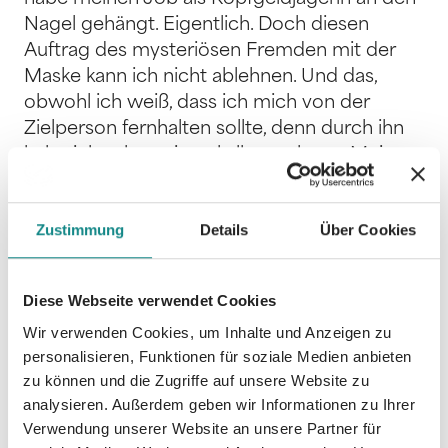
Nagel gehängt. Eigentlich. Doch diesen
Auftrag des mysteriösen Fremden mit der
Maske kann ich nicht ablehnen. Und das,
obwohl ich weiß, dass ich mich von der
Zielperson fernhalten sollte, denn durch ihn
habe ich schon einmal alles verloren. Meine
Liebe. Mein Leben, wie ich es kannte. Das
einzige zu Hause, das ich je hatte. Er ist meine
Zustimmung
Details
Über Cookies
größte Sünde, mein schlimmster Fehler. Und
ich weiß nicht, was passiert, wenn ich mich
erneut in seine Nähe begebe. Dieses
Diese Webseite verwendet Cookies
verbotene Verlangen wird mich noch meinen
Wir verwenden Cookies, um Inhalte und Anzeigen zu
Kopf kosten. Julimädchen kann ohne
personalisieren, Funktionen für soziale Medien anbieten
Vorkenntnisse gelesen werden und ist in sich
zu können und die Zugriffe auf unsere Website zu
abgeschlossen.
analysieren. Außerdem geben wir Informationen zu Ihrer
Verwendung unserer Website an unsere Partner für