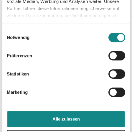
soziale Medien, Werbung und Analysen weiter. Unsere
Partner führen diese Informationen möglicherweise mit
weiteren Daten zusammen, die Sie ihnen bereitgestellt
haben oder die sie im Rahmen Ihrer Nutzung der Dienste
Informationen
gesammelt haben.
Einwilligungsauswahl
PDF
Notwendig
Präferenzen
Statistiken
Zur Übersicht
Marketing
Alle zulassen