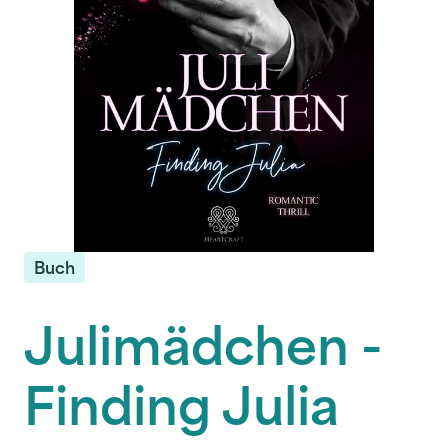
Buch
Julimädchen -
Finding Julia