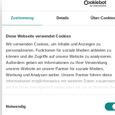
Fall zu lösen, müssen sie sich schließlich mit
den Mitgliedern der anderen Detektivteams
Zustimmung
Details
Über Cookie
verbünden, die eigentlich Konkurrenten sind.
Ein fesselnder Kinderkrimi, der auch Themen
wie Freundschaft, Naturverbundenheit und
Diese Webseite verwendet Cookies
Tierliebe einfühlsam vermittelt.
Wir verwenden Cookies, um Inhalte und Anzeigen zu
personalisieren, Funktionen für soziale Medien anbieten zu
können und die Zugriffe auf unsere Website zu analysieren.
Außerdem geben wir Informationen zu Ihrer Verwendung
unserer Website an unsere Partner für soziale Medien,
Werbung und Analysen weiter. Unsere Partner führen diese
Informationen
Informationen möglicherweise mit weiteren Daten zusammen
PDF
die Sie ihnen bereitgestellt haben oder die sie im Rahmen Ihr
Nutzung der Dienste gesammelt haben.
Einwilligungsauswahl
Notwendig