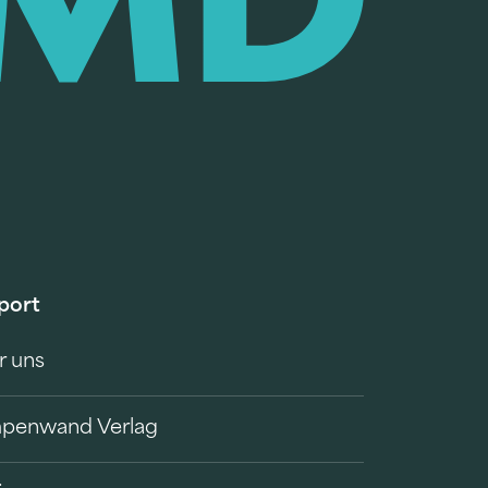
port
r uns
penwand Verlag