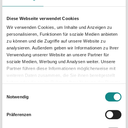
Wort Zuhause plötzlich eine ganz andere
Bedeutung erhält. Doch sie sind nicht die
einzigen, die sich für die alte Mühe
Diese Webseite verwendet Cookies
interessieren. Zwei angebliche Erben,
Wir verwenden Cookies, um Inhalte und Anzeigen zu
skrupellose Immobilienhaie und sogar der
personalisieren, Funktionen für soziale Medien anbieten
Bürgermeister scheint in die Sache
zu können und die Zugriffe auf unsere Website zu
verwickelt. Bleibt da überhaupt Zeit für eine
analysieren. Außerdem geben wir Informationen zu Ihrer
Romanze? Reise nach Independence und
Verwendung unserer Website an unsere Partner für
finde es heraus. Der neue Liebesroman von
soziale Medien, Werbung und Analysen weiter. Unsere
Starautorin Virginia Fox! Eine neue
Partner führen diese Informationen möglicherweise mit
spannende Liebesgeschichte rund um die
weiteren Daten zusammen, die Sie ihnen bereitgestellt
skurrilen Bewohner der liebevollen Kleinstadt
haben oder die sie im Rahmen Ihrer Nutzung der Dienste
Independence in den Rocky Mountains.
gesammelt haben.
Einwilligungsauswahl
Liebe, Freundschaft, Spannung inklusive!
Notwendig
Achtung Suchtgefahr!
Präferenzen