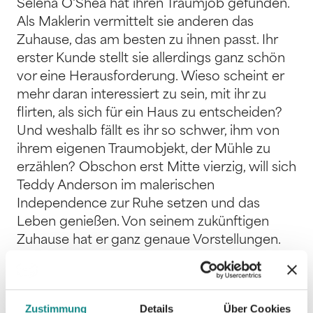
Selena O'Shea hat ihren Traumjob gefunden.
Als Maklerin vermittelt sie anderen das
Zuhause, das am besten zu ihnen passt. Ihr
erster Kunde stellt sie allerdings ganz schön
vor eine Herausforderung. Wieso scheint er
mehr daran interessiert zu sein, mit ihr zu
flirten, als sich für ein Haus zu entscheiden?
Und weshalb fällt es ihr so schwer, ihm von
ihrem eigenen Traumobjekt, der Mühle zu
erzählen? Obschon erst Mitte vierzig, will sich
Teddy Anderson im malerischen
Independence zur Ruhe setzen und das
Leben genießen. Von seinem zukünftigen
Zuhause hat er ganz genaue Vorstellungen.
Ein Kinderspiel also, sein Traumobjekt zu
finden. Dachte er zumindest. Bis er der
bezaubernden Selena begegnet und das
Zustimmung
Details
Über Cookies