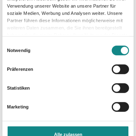
Leben komplett durcheinander.
Verwendung unserer Website an unsere Partner für
soziale Medien, Werbung und Analysen weiter. Unsere
Partner führen diese Informationen möglicherweise mit
weiteren Daten zusammen, die Sie ihnen bereitgestellt
haben oder die sie im Rahmen Ihrer Nutzung der Dienste
gesammelt haben.
Einwilligungsauswahl
Informationen
Notwendig
PDF
Präferenzen
Statistiken
Marketing
Zur Übersicht
Alle zulassen