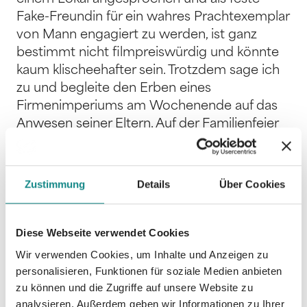
Fake-Freundin für ein wahres Prachtexemplar
von Mann engagiert zu werden, ist ganz
bestimmt nicht filmpreiswürdig und könnte
kaum klischeehafter sein. Trotzdem sage ich
zu und begleite den Erben eines
Firmenimperiums am Wochenende auf das
Anwesen seiner Eltern. Auf der Familienfeier
ergreife ich dann aber die erste Gelegenheit,
um vor der versnobten Gesellschaft zu
flüchten. Ich finde mich im Poolhaus wieder,
Zustimmung
Details
Über Cookies
jedoch nicht allein, wie sich schnell
herausstellt. Ein verzweifelt wirkender aber
höllisch attraktiver Mann tröstet sich dort mit
Diese Webseite verwendet Cookies
einer Flasche Hochprozentigen und bittet
Wir verwenden Cookies, um Inhalte und Anzeigen zu
mich, ihm Gesellschaft zu leisten. Ein
personalisieren, Funktionen für soziale Medien anbieten
Wochenende voller Ereignisse und ein Mann,
zu können und die Zugriffe auf unsere Website zu
den ich nicht haben kann, wirbeln mein
analysieren. Außerdem geben wir Informationen zu Ihrer