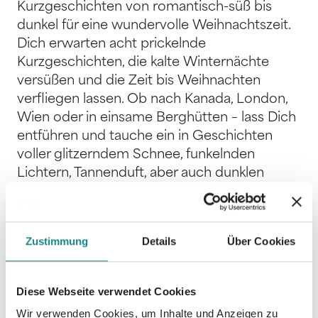
Kurzgeschichten von romantisch-süß bis
dunkel für eine wundervolle Weihnachtszeit.
Dich erwarten acht prickelnde
Kurzgeschichten, die kalte Winternächte
versüßen und die Zeit bis Weihnachten
verfliegen lassen. Ob nach Kanada, London,
Wien oder in einsame Berghütten – lass Dich
entführen und tauche ein in Geschichten
voller glitzerndem Schnee, funkelnden
Lichtern, Tannenduft, aber auch dunklen
Geheimnissen. Triff unwiderstehlich süße
Weihnachtsmuffel genauso wie einen
mörderischen Bad Boss. Denn was gibt es
Zustimmung
Details
Über Cookies
Schöneres zu heißer Schokolade vor dem
Kamin als verbotene Küsse und ein Happy
End zu Weihnachten? Für jede Menge
Diese Webseite verwendet Cookies
Romantik, Spannung und Spice unter dem
Wir verwenden Cookies, um Inhalte und Anzeigen zu