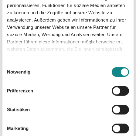
Christbaum sorgen: Ana Skye, Caroline St.
personalisieren, Funktionen für soziale Medien anbieten
Charles, Deria West, Julia Mayer, Kylie
zu können und die Zugriffe auf unsere Website zu
Bellerose, Mila Meadows, Ruby Meyer,
analysieren. Außerdem geben wir Informationen zu Ihrer
Vanessa Sangue und Ylvie Davis. Erlebe in
Verwendung unserer Website an unsere Partner für
Sparkling Christmas Nights acht ganz
soziale Medien, Werbung und Analysen weiter. Unsere
besondere, prickelnde und einnehmende
Partner führen diese Informationen möglicherweise mit
Storys, perfekt für verschneite Winternächte.
weiteren Daten zusammen, die Sie ihnen bereitgestellt
haben oder die sie im Rahmen Ihrer Nutzung der Dienste
gesammelt haben.
Einwilligungsauswahl
Notwendig
Präferenzen
Informationen
PDF
Statistiken
Marketing