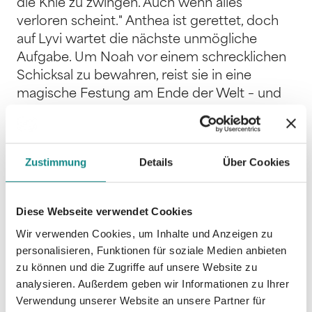
die Knie zu zwingen. Auch wenn alles
verloren scheint." Anthea ist gerettet, doch
auf Lyvi wartet die nächste unmögliche
Aufgabe. Um Noah vor einem schrecklichen
Schicksal zu bewahren, reist sie in eine
magische Festung am Ende der Welt – und
trifft dort ausgerechnet Wajiyad wieder, den
Prinzen aus Stahl, der ihren Betrug im
Anderswald nicht vergessen hat. Zwischen
Zustimmung
Details
Über Cookies
ihnen steht die jahrtausendealte Feindschaft
ihrer Völker, doch als sie beide zur Zielscheibe
derselben dunklen Macht werden, müssen
Diese Webseite verwendet Cookies
sie zusammenarbeiten. Werden sich Lyvi und
Wir verwenden Cookies, um Inhalte und Anzeigen zu
Waji allen Hindernissen zum Trotz in ihrer
personalisieren, Funktionen für soziale Medien anbieten
finstersten Stunde aufeinander verlassen
zu können und die Zugriffe auf unsere Website zu
können?
analysieren. Außerdem geben wir Informationen zu Ihrer
Verwendung unserer Website an unsere Partner für