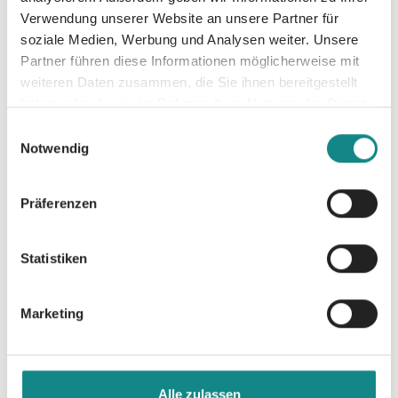
Verwendung unserer Website an unsere Partner für
Traum und Wirklichkeit.
soziale Medien, Werbung und Analysen weiter. Unsere
Partner führen diese Informationen möglicherweise mit
weiteren Daten zusammen, die Sie ihnen bereitgestellt
haben oder die sie im Rahmen Ihrer Nutzung der Dienste
gesammelt haben.
Einwilligungsauswahl
Notwendig
Informationen
PDF
Präferenzen
Statistiken
Marketing
Zur Übersicht
Alle zulassen