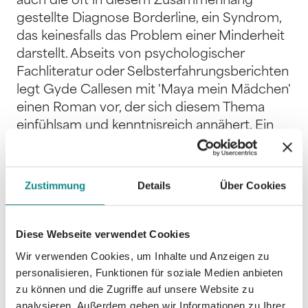
auch die oft in diesem Zusammenhang
gestellte Diagnose Borderline, ein Syndrom,
das keinesfalls das Problem einer Minderheit
darstellt. Abseits von psychologischer
Fachliteratur oder Selbsterfahrungsberichten
legt Gyde Callesen mit 'Maya mein Mädchen'
einen Roman vor, der sich diesem Thema
einfühlsam und kenntnisreich annähert. Ein
Roman, der auf literarisch anspruchsvolle
Weise die Frage nach dem Selbst radikal und
bedingungslos stellt, der magisch anmutend
Zustimmung
Details
Über Cookies
von dem Leben einer jungen Frau in einer
zersplitterten Welt erzählt. 'Maya mein
Mädchen' ist ein Buch über eine junge Frau,
Diese Webseite verwendet Cookies
die ihrer eigenen Geschichte auf der Spur ist
Wir verwenden Cookies, um Inhalte und Anzeigen zu
und verzweifelt um ihre Identität kämpft. Sie
personalisieren, Funktionen für soziale Medien anbieten
ist eine Grenzgängerin, unterwegs an
zu können und die Zugriffe auf unsere Website zu
Grenzen zwischen Leben und Tod, zwischen
analysieren. Außerdem geben wir Informationen zu Ihrer