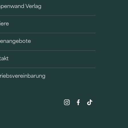
penwand Verlag
iere
llenangebote
takt
riebsvereinbarung