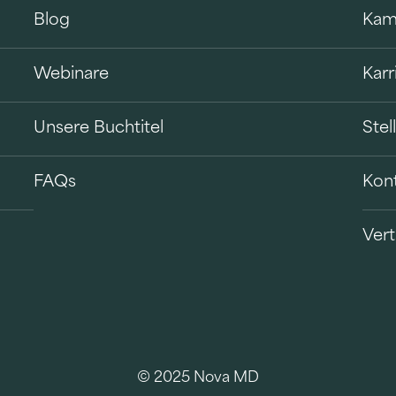
Blog
Kam
Webinare
Karr
Unsere Buchtitel
Ste
FAQs
Kon
Vert
B
© 2025 Nova MD