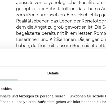
Jenseits von psychologischer Fachliteratu
gelingt es der Schriftstellerin, das Thema A
zerreißend umzusetzen. Ein vielschichtig 
Realitätsebenen das Leben der Reisefotogr
dem die Angst zu groß geworden ist. Die Sc
begeisterte bereits mit ihrem letzten Rom
LeserInnen und KritikerInnen. Diejenigen 
haben, dürften mit diesem Buch nicht enttä
reifes und raffiniert gebautes Werk, das si
menschlichen Seins auseinandersetzt. - Ne
erschienen Romans -
Details
Cookies
nhalte und Anzeigen zu personalisieren, Funktionen für soziale
Informationen
Website zu analysieren. Außerdem geben wir Informationen zu I
PDF