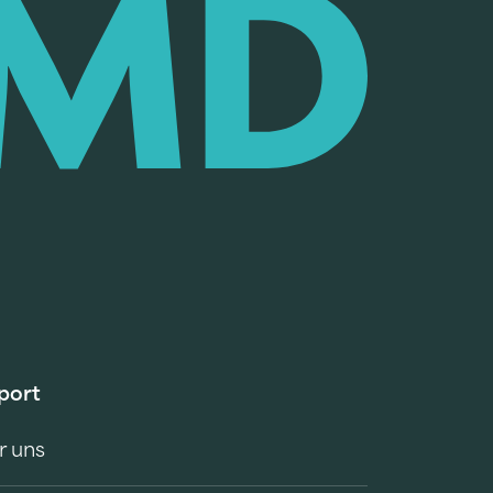
port
r uns