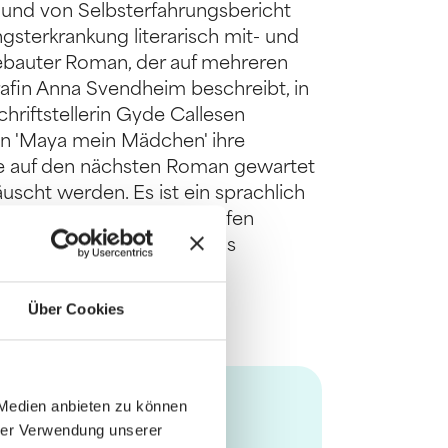
r und von Selbsterfahrungsbericht
ngsterkrankung literarisch mit- und
gebauter Roman, der auf mehreren
afin Anna Svendheim beschreibt, in
hriftstellerin Gyde Callesen
an 'Maya mein Mädchen' ihre
die auf den nächsten Roman gewartet
uscht werden. Es ist ein sprachlich
ch mit den Tiefen und Untiefen
uauflage des 2013 erstmals
Über Cookies
 Medien anbieten zu können
hrer Verwendung unserer