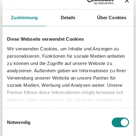
Auflage mit farbigen Buchschnitt. (Lieferung
je nach Verfügbarkeit)*
Zustimmung
Details
Über Cookies
Diese Webseite verwendet Cookies
Wir verwenden Cookies, um Inhalte und Anzeigen zu
personalisieren, Funktionen für soziale Medien anbieten
Informationen
zu können und die Zugriffe auf unsere Website zu
PDF
analysieren. Außerdem geben wir Informationen zu Ihrer
Verwendung unserer Website an unsere Partner für
soziale Medien, Werbung und Analysen weiter. Unsere
Partner führen diese Informationen möglicherweise mit
weiteren Daten zusammen, die Sie ihnen bereitgestellt
haben oder die sie im Rahmen Ihrer Nutzung der Dienste
gesammelt haben.
Einwilligungsauswahl
Zur Übersicht
Notwendig