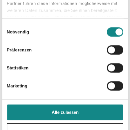
Partner führen diese Informationen möglicherweise mit
weiteren Daten zusammen, die Sie ihnen bereitgestellt
Informationen
haben oder die sie im Rahmen Ihrer Nutzung der Dienste
PDF
gesammelt haben.
Einwilligungsauswahl
Notwendig
Präferenzen
Statistiken
Zur Übersicht
Marketing
Alle zulassen