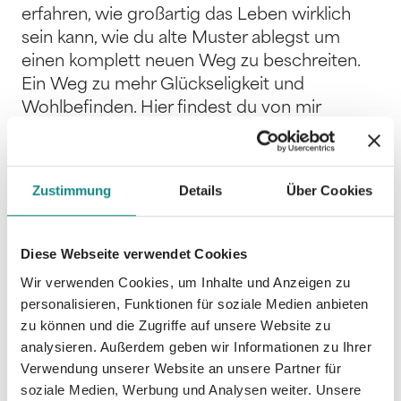
erfahren, wie großartig das Leben wirklich
sein kann, wie du alte Muster ablegst um
einen komplett neuen Weg zu beschreiten.
Ein Weg zu mehr Glückseligkeit und
Wohlbefinden. Hier findest du von mir
ausgewählte, praxiserprobte und
tiefgreifende tägliche und wöchentliche
Übungen. All diese Übungen gehören auch
Zustimmung
Details
Über Cookies
zu meinem täglichen Gebrauch und ich
möchte sie mit dir teilen. Wenn du mich
kennst dann weisst du sicherlich, das
Diese Webseite verwendet Cookies
Lebensfreude eine meiner Stärken ist, hier
Wir verwenden Cookies, um Inhalte und Anzeigen zu
bekommst du einen grossen Teil des
personalisieren, Funktionen für soziale Medien anbieten
Rezeptes dafür.
zu können und die Zugriffe auf unsere Website zu
analysieren. Außerdem geben wir Informationen zu Ihrer
Verwendung unserer Website an unsere Partner für
soziale Medien, Werbung und Analysen weiter. Unsere