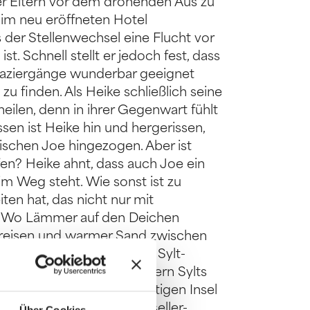
r Eltern vor dem drohenden Aus zu
ch im neu eröffneten Hotel
s der Stellenwechsel eine Flucht vor
. Schnell stellt er jedoch fest, dass
paziergänge wunderbar geeignet
zu finden. Als Heike schließlich seine
heilen, denn in ihrer Gegenwart fühlt
ssen ist Heike hin und hergerissen,
tischen Joe hingezogen. Aber ist
fen? Heike ahnt, dass auch Joe ein
m Weg steht. Wie sonst ist zu
ten hat, das nicht nur mit
t? Wo Lämmer auf den Deichen
kreisen und warmer Sand zwischen
Inselromantik dieses neuen Sylt-
den warmherzigen Bewohnern Sylts
ndschaft dieser einzigartigen Insel
n aus der Feder von Bestseller-