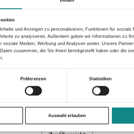
Details
Autorin Julia K. Rodeit gewürzt ist. Alle R
sind in sich abgeschlossen und können un
Cookies
werden. Ein Wiedersehen mit liebgewonnen
nhalte und Anzeigen zu personalisieren, Funktionen für soziale
ausgeschlossen ...
Website zu analysieren. Außerdem geben wir Informationen zu I
r soziale Medien, Werbung und Analysen weiter. Unsere Partner
 Daten zusammen, die Sie ihnen bereitgestellt haben oder die s
n.
Informationen
Präferenzen
Statistiken
PDF
Auswahl erlauben