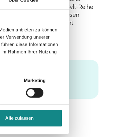
Über Cookies
omane der Inselträume-auf-Sylt-Reihe
abhängig voneinander gelesen
en Personen ist aber nicht
 Medien anbieten zu können
hrer Verwendung unserer
 führen diese Informationen
ie im Rahmen Ihrer Nutzung
Marketing
Alle zulassen