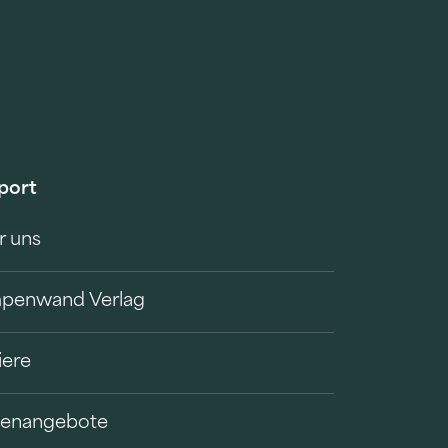
port
r uns
penwand Verlag
iere
llenangebote