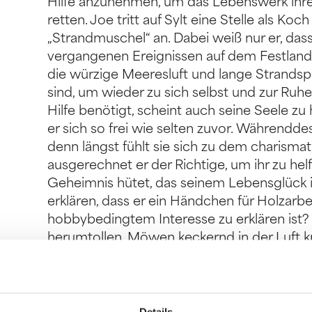
Hilfe anzunehmen, um das Lebenswerk ihre
retten. Joe tritt auf Sylt eine Stelle als Ko
„Strandmuschel“ an. Dabei weiß nur er, das
vergangenen Ereignissen auf dem Festland ist
die würzige Meeresluft und lange Strands
sind, um wieder zu sich selbst und zur Ruhe 
Hilfe benötigt, scheint auch seine Seele zu 
er sich so frei wie selten zuvor. Währendde
denn längst fühlt sie sich zu dem charisma
ausgerechnet er der Richtige, um ihr zu hel
Geheimnis hütet, das seinem Lebensglück i
erklären, dass er ein Händchen für Holzarbei
hobbybedingtem Interesse zu erklären is
herumtollen, Möwen keckernd in der Luft 
den Zehen rieselt, ist Platz für traumhafte 
Romans. Träumen, lieben und lachen mit 
und eine Happy-End-Garantie in der Dünenla
sind die Zutaten, mit denen der neue Roma