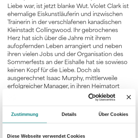
Liebe war, ist jetzt blanke Wut. Violet Clark ist
ehemalige Eiskunstläuferin und inzwischen
Trainerin in der verschlafenen kanadischen
Kleinstadt Collingwood. Ihr gebrochenes
Herz hat sich über die Jahre mit ihrem
aufopfernden Leben arrangiert und neben
ihren vielen Jobs und der Organisation des
Sommerfests an der Eishalle hat sie sowieso
keinen Kopf für die Liebe. Doch als
ausgerechnet Isaac Murphy, mittlerweile
erfolgreicher Manager, in ihren Heimatort
zurückkehrt, um das Haus seiner Eltern zu
verkaufen, erwacht in Violet eine nie
vergessene Wut. Vor zehn Jahren hat Isaac
Zustimmung
Details
Über Cookies
sie nach seinem Sportunfall beim Eishockey
einfach verlassen und ist nach Toronto
gezogen. Eine Erklärung dafür hat sie bis
Diese Webseite verwendet Cookies