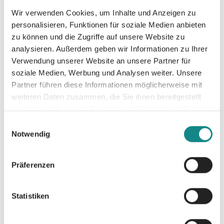
heute nicht, viel zu schwer lastet die
Wir verwenden Cookies, um Inhalte und Anzeigen zu
Vergangenheit immer noch auf Violet. Jetzt
personalisieren, Funktionen für soziale Medien anbieten
läuft Isaac ihr bei jeder sich bietenden
zu können und die Zugriffe auf unsere Website zu
Gelegenheit über den Weg, aber sie ist sich
analysieren. Außerdem geben wir Informationen zu Ihrer
sicher, dass sie ihm nie wieder mehr als ihre
Verwendung unserer Website an unsere Partner für
kalte Schulter zeigen wird … Lass dich
soziale Medien, Werbung und Analysen weiter. Unsere
Partner führen diese Informationen möglicherweise mit
mit ›How To (Not) Break A Heart‹ von Arya
weiteren Daten zusammen, die Sie ihnen bereitgestellt
Knight in einer Gefühlsspirale mitreißender
haben oder die sie im Rahmen Ihrer Nutzung der Dienste
Emotionen über dem Eis herumwirbeln.
gesammelt haben.
Einwilligungsauswahl
Notwendig
Präferenzen
Informationen
Statistiken
PDF