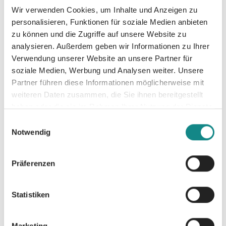
Keller, Dr. med. Volker Schmiedel, den
Wir verwenden Cookies, um Inhalte und Anzeigen zu
Kinderärzten Dr. Leila Masson und Herbert
personalisieren, Funktionen für soziale Medien anbieten
Renz-Polster, und Erfahrungsberichten
zu können und die Zugriffe auf unsere Website zu
veganer Eltern untermauert. Ergänzende
analysieren. Außerdem geben wir Informationen zu Ihrer
Online-Kurse zu diesem Buch findest du
Verwendung unserer Website an unsere Partner für
unter: www.vegane-familien-masterclass.de /
soziale Medien, Werbung und Analysen weiter. Unsere
Mit dem Code: SINN20 erhältst du 20%
Partner führen diese Informationen möglicherweise mit
Rabatt. Bitte markiere uns auf Twitter und
weiteren Daten zusammen, die Sie ihnen bereitgestellt
Instagram mit: #veganesproesslinge
haben oder die sie im Rahmen Ihrer Nutzung der Dienste
gesammelt haben.
Einwilligungsauswahl
Notwendig
Präferenzen
Informationen
PDF
Statistiken
Marketing