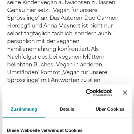
seine Kinder vegan aufwachsen zu lassen.
Genau hier setzt „Vegan für unsere
Sprösslinge“ an. Das Autoren-Duo Carmen
Hercegfi und Anna Maynert ist nicht nur
selbst tagtäglich fachlich, sondern auch
persönlich mit der veganen
Familienernährung konfrontiert. Als
Nachfolger des bei veganen Müttern
beliebten Buches „Vegan in anderen
Umständen“ kommt „Vegan für unsere
Sprösslinge“ mit Antworten zu allen
Nährstofffragen für vegane Beikost, Kinder-
und Teenie-Ernährung sowie mit mehr als 120
leckeren Rezepten sowie praktischen Tipps
Zustimmung
Details
Über Cookies
zur Umsetzung. Die Inhalte werden von
zahlreichen Fachmeinungen, unter anderem
von Prof. Dr. Claus Leitzmann, Prof. Dr. Markus
Diese Webseite verwendet Cookies