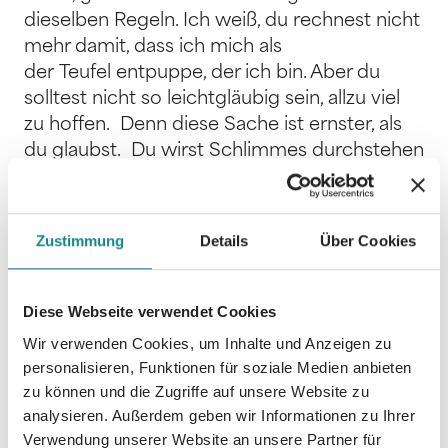
dieselben Regeln. Ich weiß, du rechnest nicht
mehr damit, dass ich mich als
der Teufel entpuppe, der ich bin. Aber du
solltest nicht so leichtgläubig sein, allzu viel
zu hoffen. Denn diese Sache ist ernster, als
du glaubst. Du wirst Schlimmes durchstehen
müssen. Du wirst leiden. Und vielleicht … ja,
vielleicht habe ich irgendwann Erbarmen und
rette dich. Bis dahin: Fürchte dich vor mir! ?
Zustimmung
Details
Über Cookies
»Fürchte dich vor mir« ist der finale Band der
HUNTING-Reihe von Bestseller-Autorin Jane
S. Wonda! Wirst du ihm entkommen??
Diese Webseite verwendet Cookies
Reihenfolge: Band 1 – HUNTING ANGEL: ich
Wir verwenden Cookies, um Inhalte und Anzeigen zu
werde dich jagen Band 2 – HUNTING
personalisieren, Funktionen für soziale Medien anbieten
ANGEL: du wirst mir verfallen Band 3 –
zu können und die Zugriffe auf unsere Website zu
HUNTING ANGEL: fürchte dich vor mir
analysieren. Außerdem geben wir Informationen zu Ihrer
Verwendung unserer Website an unsere Partner für