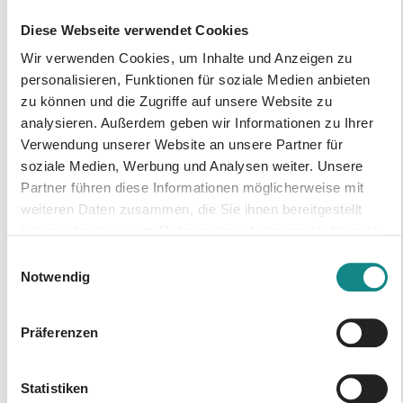
eine unbekannte und bunte Welt voller
Diese Webseite verwendet Cookies
Sinnlichkeit, Liebe und Leidenschaft. Doch
kann die strukturierte Claire sich auf ein so
Wir verwenden Cookies, um Inhalte und Anzeigen zu
personalisieren, Funktionen für soziale Medien anbieten
unkonventionelles Leben einlassen? Ein
zu können und die Zugriffe auf unsere Website zu
unterhaltsamer Roman, der die Liebe und das
analysieren. Außerdem geben wir Informationen zu Ihrer
Leben auf ironische Weise, aber überaus
Verwendung unserer Website an unsere Partner für
tiefgründig unter die Lupe nimmt. Und eines
soziale Medien, Werbung und Analysen weiter. Unsere
ist garantiert: nicht nur für Claire verändert
Partner führen diese Informationen möglicherweise mit
sich so einiges, sondern auch für die
weiteren Daten zusammen, die Sie ihnen bereitgestellt
Leserinnen und Leser.
haben oder die sie im Rahmen Ihrer Nutzung der Dienste
gesammelt haben.
Einwilligungsauswahl
Notwendig
Präferenzen
Informationen
PDF
Statistiken