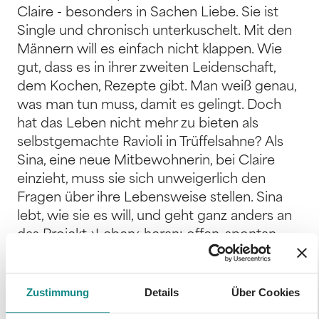
Claire - besonders in Sachen Liebe. Sie ist
Single und chronisch unterkuschelt. Mit den
Männern will es einfach nicht klappen. Wie
gut, dass es in ihrer zweiten Leidenschaft,
dem Kochen, Rezepte gibt. Man weiß genau,
was man tun muss, damit es gelingt. Doch
hat das Leben nicht mehr zu bieten als
selbstgemachte Ravioli in Trüffelsahne? Als
Sina, eine neue Mitbewohnerin, bei Claire
einzieht, muss sie sich unweigerlich den
Fragen über ihre Lebensweise stellen. Sina
lebt, wie sie es will, und geht ganz anders an
das Projekt ›Leben‹ heran: offen, spontan
und voller Selbstwertgefühl. Dann stellt auch
noch Sinas Bekannter Leon Claires Leben auf
den Kopf. Er berührt ihr Herz, wie es bisher
Zustimmung
Details
Über Cookies
noch keiner vermochte, denn er eröffnet ihr