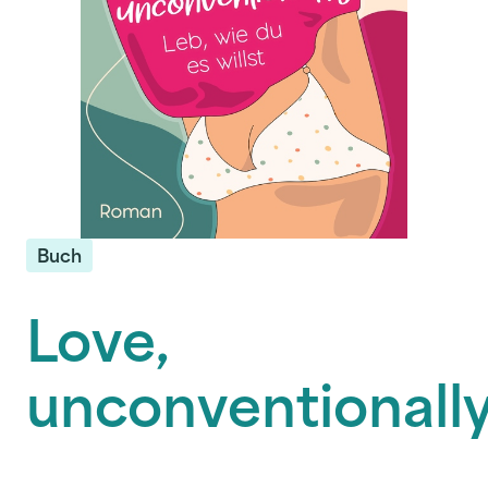
Buch
Love,
unconventionall