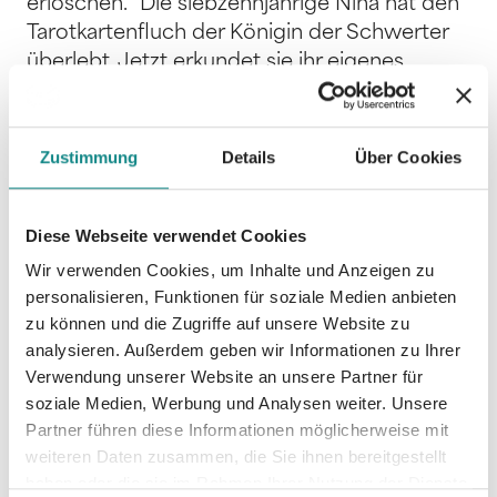
erlöschen." Die siebzehnjährige Nina hat den
Tarotkartenfluch der Königin der Schwerter
überlebt. Jetzt erkundet sie ihr eigenes
Königreich, doch plötzlich wird es dort kälter
und sogar die Vulkane hören auf, Lava zu
spucken. Wenn die Probleme doch nur
Zustimmung
Details
Über Cookies
warten könnten! Denn eigentlich hat Nina nur
eines im Sinn – sie will unbedingt Sylvia
wiedersehen.
Diese Webseite verwendet Cookies
Wir verwenden Cookies, um Inhalte und Anzeigen zu
personalisieren, Funktionen für soziale Medien anbieten
zu können und die Zugriffe auf unsere Website zu
analysieren. Außerdem geben wir Informationen zu Ihrer
Verwendung unserer Website an unsere Partner für
Informationen
soziale Medien, Werbung und Analysen weiter. Unsere
PDF
Partner führen diese Informationen möglicherweise mit
weiteren Daten zusammen, die Sie ihnen bereitgestellt
haben oder die sie im Rahmen Ihrer Nutzung der Dienste