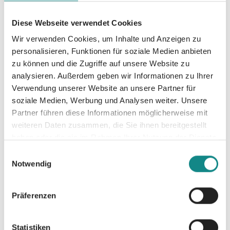
Bucket-List bin und ich habe zu einem One-
Night-Stand noch nie Nein gesagt. Eine
Diese Webseite verwendet Cookies
Nacht. Mehr brauche ich nicht, um diesen
Wir verwenden Cookies, um Inhalte und Anzeigen zu
süßen, verpeilten Kerl zu vergessen, um
personalisieren, Funktionen für soziale Medien anbieten
anschließend damit weiterzumachen, was
zu können und die Zugriffe auf unsere Website zu
meine Fans von mir sehen wollen. Dumm nur,
analysieren. Außerdem geben wir Informationen zu Ihrer
dass ich diese Rechnung ohne jene Fans
Verwendung unserer Website an unsere Partner für
gemacht habe. Noch dümmer, dass Dylan
soziale Medien, Werbung und Analysen weiter. Unsere
deutlich gemacht hat, wie wenig er von
Partner führen diese Informationen möglicherweise mit
weiteren Daten zusammen, die Sie ihnen bereitgestellt
meinem Job hält. Aber er ist pleite und
haben oder die sie im Rahmen Ihrer Nutzung der Dienste
braucht das Geld – und wer sagt denn, dass
gesammelt haben.
meine Fans nicht unsere Fans werden
Einwilligungsauswahl
Notwendig
können …?
Präferenzen
Statistiken