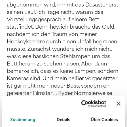
abgenommen wird, nimmt das Desaster erst
seinen Lauf. Ich frage nicht, warum das
Vorstellungsgespräch auf einem Bett
stattfindet. Denn hey, ich brauche das Geld,
nachdem ich den Traum von meiner
Hockeykarriere durch einen Unfall begraben
musste. Zunächst wundere ich mich nicht,
was diese hässlichen Stehlampen um das
Bett herum zu suchen haben. Aber dann
bemerke ich, dass es keine Lampen, sondern
Kameras sind. Und mein heißer Vorgesetzter
ist gar nicht mein neuer Boss, sondern ein
gefeierter Filmstar … Ryder Normalerweise
küsse ich meine Drehpartner nicht. Doch
irgendwas weckt der schüchterne Nerd in
mir, das mich all meine Vorsätze vergessen
Zustimmung
Details
Über Cookies
lässt. Er will, dass ich der Haken auf seiner