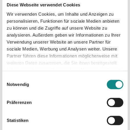
erfu¨llt den Wunsch zahlreicher Chor-
Diese Webseite verwendet Cookies
Ensembles nach niveauvollen Oratorien und
Wir verwenden Cookies, um Inhalte und Anzeigen zu
einer modernen Ergänzung der großen,
personalisieren, Funktionen für soziale Medien anbieten
zumeist klassischen Magnificat-Vertonungen.
zu können und die Zugriffe auf unsere Website zu
Besetzt ist es fu¨r gemischten Chor (SSAM),
analysieren. Außerdem geben wir Informationen zu Ihrer
zwei Solisten (Sopran und Tenor) und Klavier.
Verwendung unserer Website an unsere Partner für
Notenmaterial fu¨r eine Auffu¨hrung mit
soziale Medien, Werbung und Analysen weiter. Unsere
Orchester und Band, Chor-Einzelstimmen
Partner führen diese Informationen möglicherweise mit
weiteren Daten zusammen, die Sie ihnen bereitgestellt
sowie Instrumentalstimmen fu¨r kleine
haben oder die sie im Rahmen Ihrer Nutzung der Dienste
Besetzungen können separat bezogen
gesammelt haben.
werden.
Einwilligungsauswahl
Notwendig
Präferenzen
Informationen
Statistiken
PDF