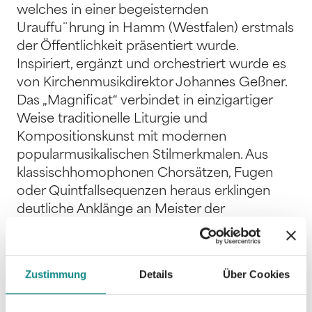
welches in einer begeisternden
Urauffu¨hrung in Hamm (Westfalen) erstmals
der Öffentlichkeit präsentiert wurde.
Inspiriert, ergänzt und orchestriert wurde es
von Kirchenmusikdirektor Johannes Geßner.
Das „Magnificat“ verbindet in einzigartiger
Weise traditionelle Liturgie und
Kompositionskunst mit modernen
popularmusikalischen Stilmerkmalen. Aus
klassischhomophonen Chorsätzen, Fugen
oder Quintfallsequenzen heraus erklingen
deutliche Anklänge an Meister der
Popularmusik wie Peter Gabriel, den Swingle
Singers oder gar Metallica. Die Wahl der Stile
erfolgt dabei nie willku¨rlich, sondern
Zustimmung
Details
Über Cookies
orientiert sich stets an der Aussage und
Emotionalität der Textvorlage. Das Werk