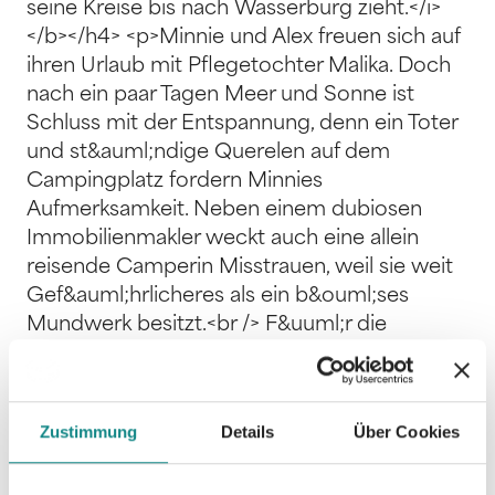
seine Kreise bis nach Wasserburg zieht.</i>
</b></h4> <p>Minnie und Alex freuen sich auf
ihren Urlaub mit Pflegetochter Malika. Doch
nach ein paar Tagen Meer und Sonne ist
Schluss mit der Entspannung, denn ein Toter
und st&auml;ndige Querelen auf dem
Campingplatz fordern Minnies
Aufmerksamkeit. Neben einem dubiosen
Immobilienmakler weckt auch eine allein
reisende Camperin Misstrauen, weil sie weit
Gef&auml;hrlicheres als ein b&ouml;ses
Mundwerk besitzt.<br /> F&uuml;r die
Urlauber hei&szlig;t es nun, dem Verbrechen
auf die Spur zu kommen. Schlie&szlig;lich
kann mangelnde Sympathie allein kein
Zustimmung
Details
Über Cookies
Mordmotiv sein, oder?<br /> <br /> Liest du
gerne Bayernkrimis von Rita Falk, Eva Adam