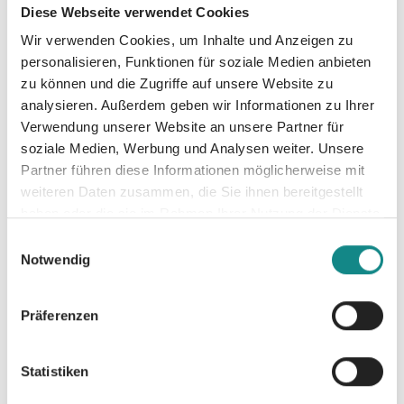
oder Friedrich Kalpenstein? Dann ist die
Diese Webseite verwendet Cookies
pfiffige Krimi-Minnie genau dein Fall.<br
Wir verwenden Cookies, um Inhalte und Anzeigen zu
/>Also ab auf die Couch und
personalisieren, Funktionen für soziale Medien anbieten
Schmunzelmodus an!<br /> <br /> Dich
zu können und die Zugriffe auf unsere Website zu
erwarten Spannung, Humor und eine witzig-
analysieren. Außerdem geben wir Informationen zu Ihrer
prickelnde Beziehungskiste mit
Verwendung unserer Website an unsere Partner für
oberbayerischem Lokalkolorit!<br />
soziale Medien, Werbung und Analysen weiter. Unsere
regionalkrimi&nbsp;&hearts; provinzkrimi
Partner führen diese Informationen möglicherweise mit
&hearts; bayernkrimi &hearts; humorkrimi
weiteren Daten zusammen, die Sie ihnen bereitgestellt
&hearts; cosy krimi &hearts; cosy crime
haben oder die sie im Rahmen Ihrer Nutzung der Dienste
gesammelt haben.
&hearts; kuschelkrimi</p>
Einwilligungsauswahl
Notwendig
Präferenzen
Informationen
Statistiken
PDF