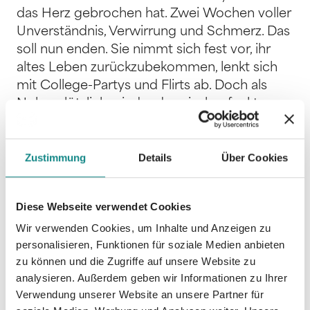
das Herz gebrochen hat. Zwei Wochen voller
Unverständnis, Verwirrung und Schmerz. Das
soll nun enden. Sie nimmt sich fest vor, ihr
altes Leben zurückzubekommen, lenkt sich
mit College-Partys und Flirts ab. Doch als
Nolan plötzlich wieder dazwischenfunkt,
gerät ihr kurzzeitiges Gleichgewicht ins
Schwanken und all die verbotenen Gefühle
Zustimmung
Details
Über Cookies
kehren zurück. Auch er selbst kämpft mit sich
und dem Drang, eine wichtige Pflicht zu
erfüllen. Doch für diese Pflicht muss er seine
Diese Webseite verwendet Cookies
große Liebe hinter sich lassen und könnte sie
Wir verwenden Cookies, um Inhalte und Anzeigen zu
womöglich für immer verlieren. Der finale
personalisieren, Funktionen für soziale Medien anbieten
zweite Band zu Saving Love von Sophia
zu können und die Zugriffe auf unsere Website zu
Como. Neuauflage aus 2019.
analysieren. Außerdem geben wir Informationen zu Ihrer
Verwendung unserer Website an unsere Partner für